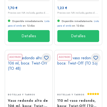
1,70 €
1,23 €
P
recios con IVA incluido, gastos de envío excluidos
P
recios con IVA incluido, gastos de envío excluidos
Disponible inmediatamente.
Listo
Disponible inmediatamente.
Listo
para el envío
en: 1-2 días
para el envío
en: 1-2 días
Detalles
Detalles
AGOTADO
AGOTADO
Calificación
BOTELLAS Y TARROS
BOTELLAS Y TARROS
Vaso redondo alto de
110 ml vaso redondo,
106 ml, boca: Twist-
boca: Twist-Off (TO