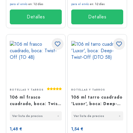
para el envío
en: 1-2 días
para el envío
en: 1-2 días
Detalles
Detalles
Calificación promedio de 5 de 5 estrellas
BOTELLAS Y TARROS
BOTELLAS Y TARROS
106 ml frasco
106 ml tarro cuadrado
cuadrado, boca: Twist-
'Luxor', boca: Deep-
Off (TO 48)
Twist-Off (DTO 58)
Ver lista de precios
Ver lista de precios
1,48 €
1,54 €