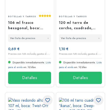
Calificación promedio de 5 de 5 estrellas
BOTELLAS Y TARROS
BOTELLAS Y TARROS
106 ml frasco
120 ml tarro de
hexagonal, boca:
corcho, cuadrado,
Twist-Off (TO 53)
boca: corcho
Ver lista de precios
Ver lista de precios
0,69 €
1,10 €
P
recios con IVA incluido, gastos de envío excluidos
P
recios con IVA incluido, gastos de envío excluidos
Disponible inmediatamente.
Listo
Disponible inmediatamente.
Listo
para el envío
en: 1-2 días
para el envío
en: 1-2 días
Detalles
Detalles