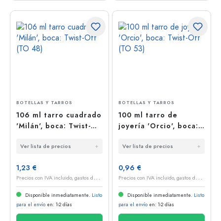
BOTELLAS Y TARROS
BOTELLAS Y TARROS
106 ml tarro cuadrado
100 ml tarro de
'Milán', boca: Twist-
joyería 'Orcio', boca:
Off (TO 48)
Twist-Off (TO 53)
Ver lista de precios
Ver lista de precios
1,23 €
0,96 €
P
recios con IVA incluido, gastos de envío excluidos
P
recios con IVA incluido, gastos de envío excluidos
Disponible inmediatamente.
Listo
Disponible inmediatamente.
Listo
para el envío
en: 1-2 días
para el envío
en: 1-2 días