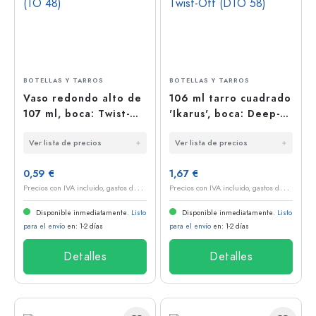
BOTELLAS Y TARROS
BOTELLAS Y TARROS
Vaso redondo alto de
106 ml tarro cuadrado
107 ml, boca: Twist-
'Ikarus', boca: Deep-
Off (TO 48)
Twist-Off (DTO 58)
Ver lista de precios
Ver lista de precios
0,59 €
1,67 €
P
recios con IVA incluido, gastos de envío excluidos
P
recios con IVA incluido, gastos de envío excluidos
Disponible inmediatamente.
Listo
Disponible inmediatamente.
Listo
para el envío
en: 1-2 días
para el envío
en: 1-2 días
Detalles
Detalles