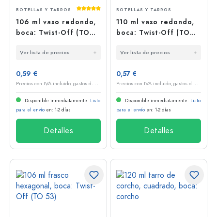
Calificación promedio de 5 de 5 estrellas
BOTELLAS Y TARROS
BOTELLAS Y TARROS
106 ml vaso redondo,
110 ml vaso redondo,
boca: Twist-Off (TO
boca: Twist-Off (TO
53)
48)
Ver lista de precios
Ver lista de precios
0,59 €
0,57 €
P
recios con IVA incluido, gastos de envío excluidos
P
recios con IVA incluido, gastos de envío excluidos
Disponible inmediatamente.
Listo
Disponible inmediatamente.
Listo
para el envío
en: 1-2 días
para el envío
en: 1-2 días
Detalles
Detalles