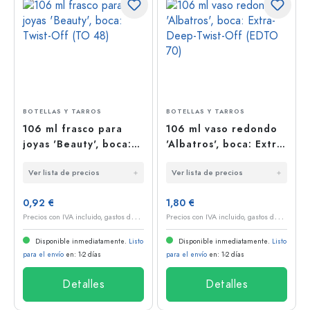
BOTELLAS Y TARROS
BOTELLAS Y TARROS
106 ml frasco para
106 ml vaso redondo
joyas 'Beauty', boca:
'Albatros', boca: Extra-
Twist-Off (TO 48)
Deep-Twist-Off (EDTO
Ver lista de precios
Ver lista de precios
70)
0,92 €
1,80 €
P
recios con IVA incluido, gastos de envío excluidos
P
recios con IVA incluido, gastos de envío excluidos
Disponible inmediatamente.
Listo
Disponible inmediatamente.
Listo
para el envío
en: 1-2 días
para el envío
en: 1-2 días
Detalles
Detalles