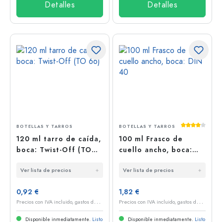
Detalles
Detalles
Calificación
BOTELLAS Y TARROS
BOTELLAS Y TARROS
120 ml tarro de caída,
100 ml Frasco de
boca: Twist-Off (TO
cuello ancho, boca:
66)
DIN 40
Ver lista de precios
Ver lista de precios
0,92 €
1,82 €
P
recios con IVA incluido, gastos de envío excluidos
P
recios con IVA incluido, gastos de envío excluidos
Disponible inmediatamente.
Listo
Disponible inmediatamente.
Listo