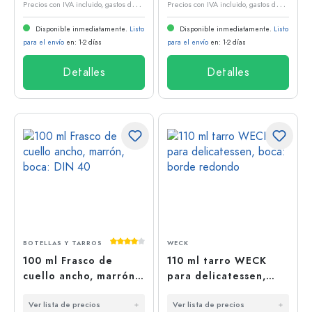
P
recios con IVA incluido, gastos de envío excluidos
P
recios con IVA incluido, gastos de envío excluidos
Disponible inmediatamente.
Listo
Disponible inmediatamente.
Listo
para el envío
en: 1-2 días
para el envío
en: 1-2 días
Detalles
Detalles
Calificación promedio de 4 de 5 estrellas
BOTELLAS Y TARROS
WECK
100 ml Frasco de
110 ml tarro WECK
cuello ancho, marrón,
para delicatessen,
boca: DIN 40
boca: borde redondo
Ver lista de precios
Ver lista de precios