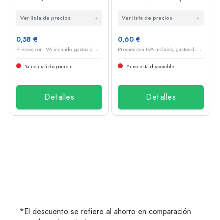
Off (TO 48)
53)
Ver lista de precios
Ver lista de precios
0,58 €
0,60 €
P
recios con IVA incluido, gastos de envío excluidos
P
recios con IVA incluido, gastos de envío excluidos
Ya no está disponible
Ya no está disponible
Detalles
Detalles
*El descuento se refiere al ahorro en comparación