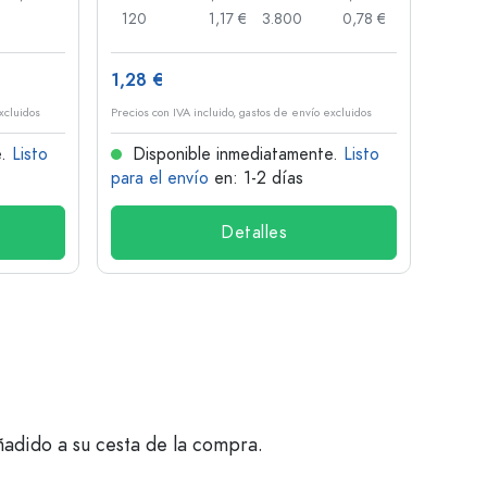
120
1,17 €
3.800
0,78 €
100
1,28 €
10,2
xcluidos
Precios con IVA incluido, gastos de envío excluidos
Precios 
e.
Listo
Disponible inmediatamente.
Listo
Dis
para el envío
en: 1-2 días
para 
Detalles
ñadido a su cesta de la compra.