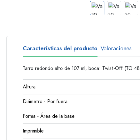
Botellas con asa
Botellas de cuello largo
Botellas poligonales
Botellas según el material
Botellas de vidrio
Características del producto
Valoraciones
Botellas de plástico
Tarro redondo alto de 107 ml, boca: Twist-Off (TO 48
Altura
Diámetro - Por fuera
Forma - Área de la base
Imprimible