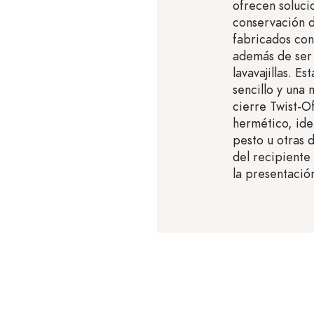
ofrecen soluci
conservación d
fabricados con 
además de ser
lavavajillas. E
sencillo y una 
cierre Twist-O
hermético, id
pesto u otras d
del recipiente
la presentació