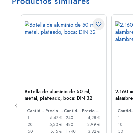
Productos similares
l,
Botella de aluminio de 50 ml,
2.160 m
metal, plateado, boca: DIN 32
alambre
Precio por unidad
Cantidad
Precio por unidad
Cantidad
Precio por unidad
Cant
,06 €
1
5,47 €
240
4,28 €
1
,05 €
20
5,30 €
480
3,99 €
10
,04 €
60
5,15 €
1.740
3,82 €
50