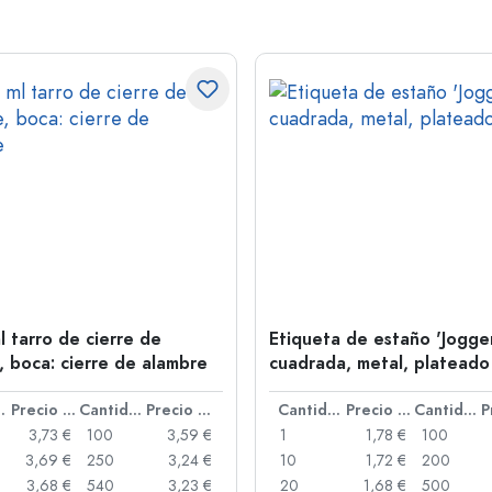
l tarro de cierre de
Etiqueta de estaño 'Jogger
, boca: cierre de alambre
cuadrada, metal, plateado
idad
Precio por unidad
Cantidad
Precio por unidad
Cantidad
Precio por unidad
Cantidad
3,73 €
100
3,59 €
1
1,78 €
100
3,69 €
250
3,24 €
10
1,72 €
200
3,68 €
540
3,23 €
20
1,68 €
500