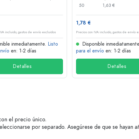
50
1,63 €
1,78 €
IVA incluido, gastos de envío excluidos
Precios con IVA incluido, gastos de envío e
nible inmediatamente.
Listo
Disponible inmediatament
envío
en: 1-2 días
para el envío
en: 1-2 días
Detalles
Detalles
on el precio único.
seleccionarse por separado. Asegúrese de que se hayan a