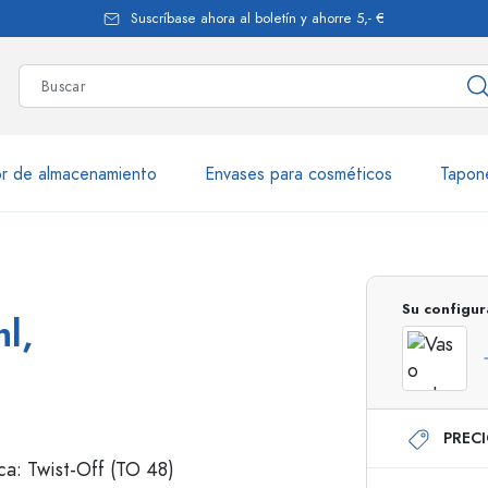
Suscríbase ahora al boletín y ahorre 5,- €
r de almacenamiento
Envases para cosméticos
Tapon
más de 2.500 productos y var
Su configur
l,
Botellas Estal
PREC
Botellas de vidrio 250 ml
Botellas de vidrio 7
Botellas de vidrio 500 ml
Botellas de vidrio 1