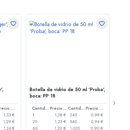
',
Botella de vidrio de 50 ml 'Proba',
Tapad
boca: PP 18
camp
Precio por unidad
Cantidad
Precio por unidad
Cantidad
Precio por unidad
1,33 €
1
1,28 €
240
0,98 €
1
1,29 €
20
1,23 €
540
0,94 €
20
1,24 €
60
1,20 €
1.020
0,90 €
50