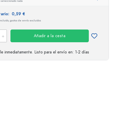
 seleccionado nada
tario:
0,59 €
incluido, gastos de envío excluidos
Añadir a la cesta
le inmediatamente.
Listo para el envío
en: 1-2 días