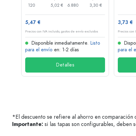
,03 €
120
5,02 €
6.880
3,30 €
5,47 €
3,73 €
idos
Precios con IVA incluido, gastos de envío excluidos
Precios con 
isto
Disponible inmediatamente.
Listo
Dispo
para el envío
en: 1-2 días
para el 
Detalles
*El descuento se refiere al ahorro en comparación c
Importante:
si las tapas son configurables, deben 