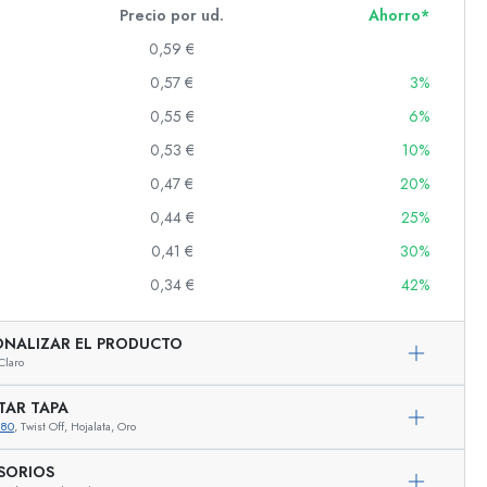
Precio por ud.
Ahorro*
0,59 €
0,57 €
3%
s
0,55 €
6%
0,53 €
10%
0,47 €
20%
0,44 €
25%
0,41 €
30%
0,34 €
42%
ONALIZAR EL PRODUCTO
Claro
TAR TAPA
680
, Twist Off, Hojalata, Oro
Representación ejemplar
SORIOS