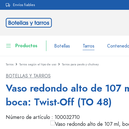
Envíos fiables
 búsqueda
Saltar a la navegación principal
Productos
Botellas
Tarros
Contenedo
Tarros
Tarros según el tipo de uso
Tarros para pesto y chutney
Botellas
A la categoría Botellas
BOTELLAS Y TARROS
Tarros
Botellas según la marca
Vaso redondo alto de 107 m
Botellas WECK
Contenedor de almacenamiento
boca: Twist-Off (TO 48)
Vajilla
Botellas según el volumen
Número de artículo :
100032710
Miniaturas
Envases para cosméticos
Botellas de vidrio 100 ml