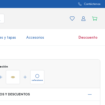
Contáctenos
es y tapas
Accesorios
Descuento
iaciones de productos
Tarros
Descubrir ahora
ación
Comprar ahora
seleccione
IOS Y DESCUENTOS
50 ml
000 ml