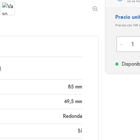
no se ha
Botellas de hombro redondo
Damajuanas
Botellas de bolsillo
Precio uni
Botellas de cuello ancho
Precios con IVA 
Botellas de gres
Botellas de aluminio
Disponib
)
85
mm
49,5
mm
Redonda
Sí