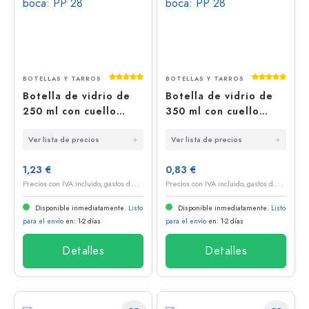
Calificación promedio de 5 de 5 estrellas
Calificación
BOTELLAS Y TARROS
BOTELLAS Y TARROS
Botella de vidrio de
Botella de vidrio de
250 ml con cuello
350 ml con cuello
recto, boca: PP 28
recto, boca: PP 28
Ver lista de precios
Ver lista de precios
1,23 €
0,83 €
P
recios con IVA incluido, gastos de envío excluidos
P
recios con IVA incluido, gastos de envío excluidos
Disponible inmediatamente.
Listo
Disponible inmediatamente.
Listo
para el envío
en: 1-2 días
para el envío
en: 1-2 días
Detalles
Detalles