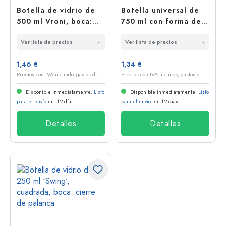
Botella de vidrio de
Botella universal de
500 ml Vroni, boca:
750 ml con forma de
Twist-Off (TO 43)
zanahoria, vidrio,
Ver lista de precios
Ver lista de precios
boca: PP 28
1,46 €
1,34 €
P
recios con IVA incluido, gastos de envío excluidos
P
recios con IVA incluido, gastos de envío excluidos
Disponible inmediatamente.
Listo
Disponible inmediatamente.
Listo
para el envío
en: 1-2 días
para el envío
en: 1-2 días
Detalles
Detalles