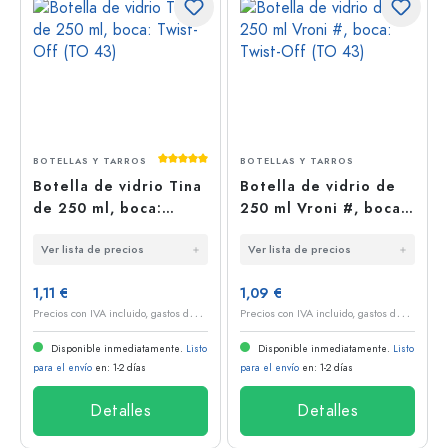
Calificación promedio de 5 de 5 estrellas
BOTELLAS Y TARROS
BOTELLAS Y TARROS
Botella de vidrio Tina
Botella de vidrio de
de 250 ml, boca:
250 ml Vroni #, boca:
Twist-Off (TO 43)
Twist-Off (TO 43)
Ver lista de precios
Ver lista de precios
1,11 €
1,09 €
P
recios con IVA incluido, gastos de envío excluidos
P
recios con IVA incluido, gastos de envío excluidos
Disponible inmediatamente.
Listo
Disponible inmediatamente.
Listo
para el envío
en: 1-2 días
para el envío
en: 1-2 días
Detalles
Detalles