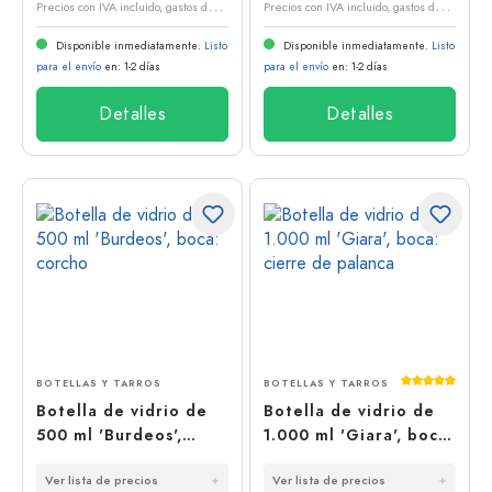
P
recios con IVA incluido, gastos de envío excluidos
P
recios con IVA incluido, gastos de envío excluidos
Disponible inmediatamente.
Listo
Disponible inmediatamente.
Listo
para el envío
en: 1-2 días
para el envío
en: 1-2 días
Detalles
Detalles
Calificación
BOTELLAS Y TARROS
BOTELLAS Y TARROS
Botella de vidrio de
Botella de vidrio de
500 ml 'Burdeos',
1.000 ml 'Giara', boca:
boca: corcho
cierre de palanca
Ver lista de precios
Ver lista de precios