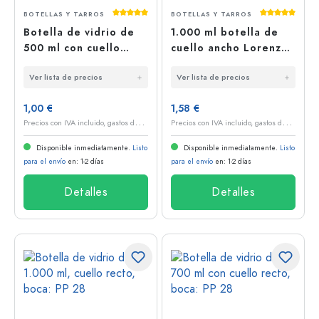
Calificación promedio de 5 de 5 estrellas
Calificación
BOTELLAS Y TARROS
BOTELLAS Y TARROS
Botella de vidrio de
1.000 ml botella de
500 ml con cuello
cuello ancho Lorenzo,
recto, boca: PP 28
boca: Twist-Off (TO
Ver lista de precios
Ver lista de precios
48)
1,00 €
1,58 €
P
recios con IVA incluido, gastos de envío excluidos
P
recios con IVA incluido, gastos de envío excluidos
Disponible inmediatamente.
Listo
Disponible inmediatamente.
Listo
para el envío
en: 1-2 días
para el envío
en: 1-2 días
Detalles
Detalles