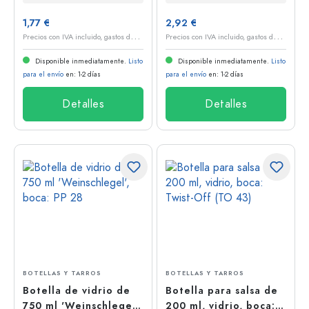
1,77 €
2,92 €
P
recios con IVA incluido, gastos de envío excluidos
P
recios con IVA incluido, gastos de envío excluidos
Disponible inmediatamente.
Listo
Disponible inmediatamente.
Listo
para el envío
en: 1-2 días
para el envío
en: 1-2 días
Detalles
Detalles
BOTELLAS Y TARROS
BOTELLAS Y TARROS
Botella de vidrio de
Botella para salsa de
750 ml 'Weinschlegel',
200 ml, vidrio, boca: