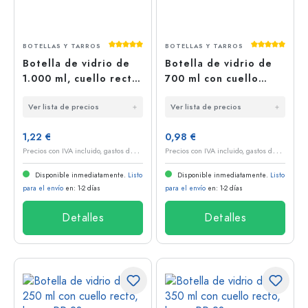
Calificación promedio de 5 de 5 estrellas
Calificación
BOTELLAS Y TARROS
BOTELLAS Y TARROS
Botella de vidrio de
Botella de vidrio de
1.000 ml, cuello recto,
700 ml con cuello
boca: PP 28
recto, boca: PP 28
Ver lista de precios
Ver lista de precios
1,22 €
0,98 €
P
recios con IVA incluido, gastos de envío excluidos
P
recios con IVA incluido, gastos de envío excluidos
Disponible inmediatamente.
Listo
Disponible inmediatamente.
Listo
para el envío
en: 1-2 días
para el envío
en: 1-2 días
Detalles
Detalles