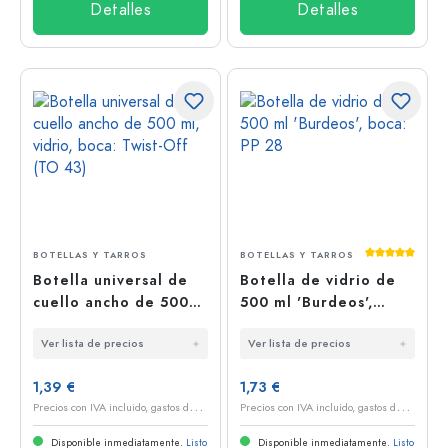
Detalles
Detalles
Calificación
BOTELLAS Y TARROS
BOTELLAS Y TARROS
Botella universal de
Botella de vidrio de
cuello ancho de 500
500 ml 'Burdeos',
ml, vidrio, boca: Twist-
boca: PP 28
Ver lista de precios
Ver lista de precios
Off (TO 43)
1,39 €
1,73 €
P
recios con IVA incluido, gastos de envío excluidos
P
recios con IVA incluido, gastos de envío excluidos
Disponible inmediatamente.
Listo
Disponible inmediatamente.
Listo