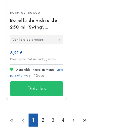
BORMIOLI ROCCO
Botella de vidrio de
250 ml 'Swing',
cuadrada, boca: cierre
Ver lista de precios
de palanca
3,21 €
P
recios con IVA incluido, gastos de envío excluidos
Disponible inmediatamente.
Listo
para el envío
en: 1-2 días
Detalles
Página
Página
Página
Página
1
2
3
4