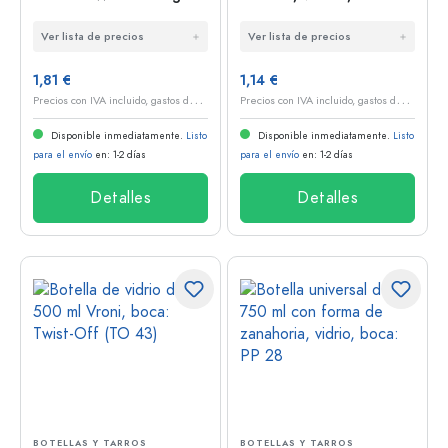
boca: PP 28
Twist-Off (TO 43)
Ver lista de precios
Ver lista de precios
1,81 €
1,14 €
P
recios con IVA incluido, gastos de envío excluidos
P
recios con IVA incluido, gastos de envío excluidos
Disponible inmediatamente.
Listo
Disponible inmediatamente.
Listo
para el envío
en: 1-2 días
para el envío
en: 1-2 días
Detalles
Detalles
BOTELLAS Y TARROS
BOTELLAS Y TARROS