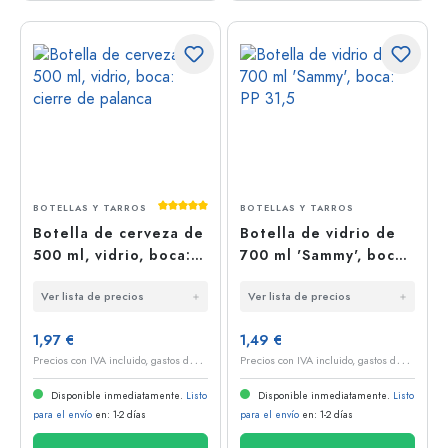
Calificación promedio de 5 de 5 estrellas
BOTELLAS Y TARROS
BOTELLAS Y TARROS
Botella de cerveza de
Botella de vidrio de
500 ml, vidrio, boca:
700 ml 'Sammy', boca:
cierre de palanca
PP 31,5
Ver lista de precios
Ver lista de precios
1,97 €
1,49 €
P
recios con IVA incluido, gastos de envío excluidos
P
recios con IVA incluido, gastos de envío excluidos
Disponible inmediatamente.
Listo
Disponible inmediatamente.
Listo
para el envío
en: 1-2 días
para el envío
en: 1-2 días