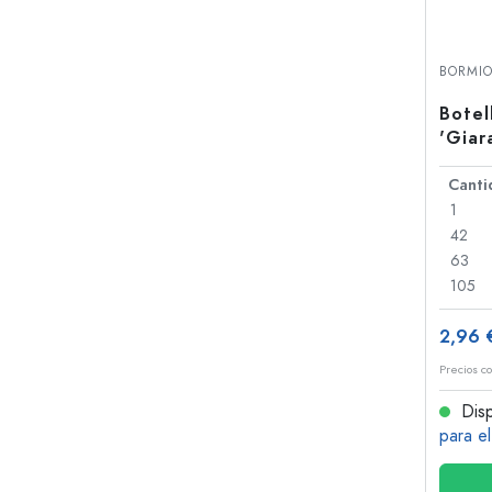
BORMIO
Botel
'Giar
palan
1
42
63
105
2,96 
Precios co
Disp
para e