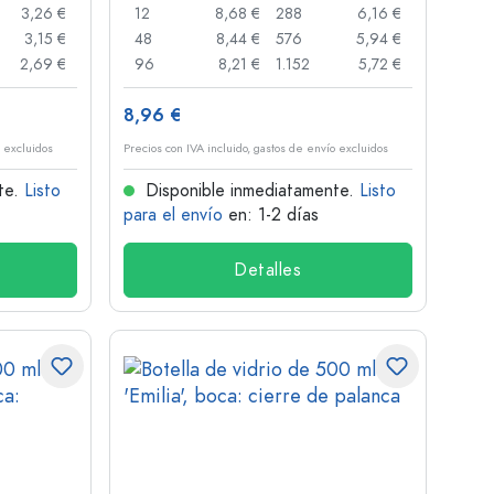
3,26 €
12
8,68 €
288
6,16 €
3,15 €
48
8,44 €
576
5,94 €
2,69 €
96
8,21 €
1.152
5,72 €
8,96 €
o excluidos
Precios con IVA incluido, gastos de envío excluidos
te.
Listo
Disponible inmediatamente.
Listo
para el envío
en: 1-2 días
Detalles