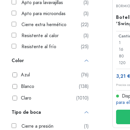
Apto para lavavajillas
(3)
Botellas con asa
BORMIO
Botellas de cuello largo
Apto para microondas
(3)
Botellas poligonales
Botel
'Swin
Cierre extra hermético
(22)
cierr
Botellas según el material
Resistente al calor
(3)
Botellas de vidrio
1
Resistente al frío
(25)
Botellas de plástico
16
80
Color
120
Azul
(76)
3,21 €
Precios co
Blanco
(138)
Disp
Claro
(1010)
para e
Tipo de boca
Cierre a presión
(1)