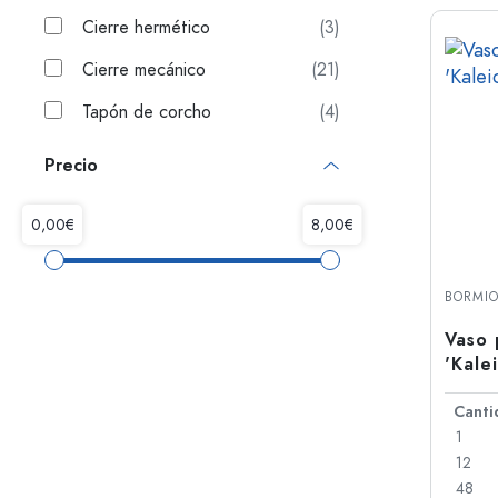
Cierre hermético
(3)
Cierre mecánico
(21)
Tapón de corcho
(4)
Precio
BORMIO
Vaso 
'Kalei
1
12
48