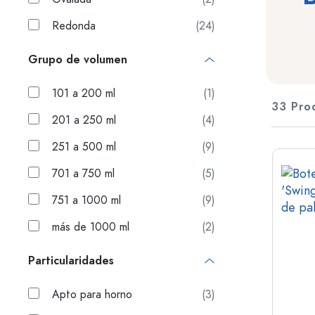
Botellas de vidrio 200 ml
Contenedores de plástico
Redonda
(24)
Tapones y tapas
Botellas según su función
Grupo de volumen
Botes cuentagotas
Accesorios
Botellas con tapa mecánica
101 a 200 ml
(1)
33 Pro
Marcas
201 a 250 ml
(4)
Botellas según el uso
Descuento
251 a 500 ml
(9)
Vinagreras y aceiteras
Botellas de vino
Novedades
701 a 750 ml
(5)
Botellas de cerveza
Botellas de agua
751 a 1000 ml
(9)
Guía
Frascos de medicamentos
más de 1000 ml
(2)
Botellas de leche
Recetas
Botellas para alcohol
Particularidades
Botellas según la forma
Apto para horno
(3)
Botellas de farmacia