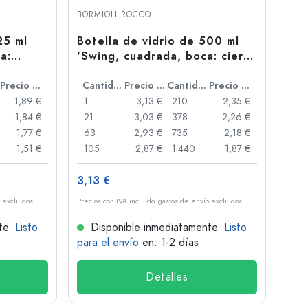
BORMIOLI ROCCO
25 ml
Botella de vidrio de 500 ml
a:
'Swing, cuadrada, boca: cierre
de palanca'
Precio por unidad
Cantidad
Precio por unidad
Cantidad
Precio por unidad
1,89 €
1
3,13 €
210
2,35 €
1,84 €
21
3,03 €
378
2,26 €
1,77 €
63
2,93 €
735
2,18 €
1,51 €
105
2,87 €
1.440
1,87 €
3,13 €
o excluidos
Precios con IVA incluido, gastos de envío excluidos
te.
Listo
Disponible inmediatamente.
Listo
para el envío
en: 1-2 días
Detalles