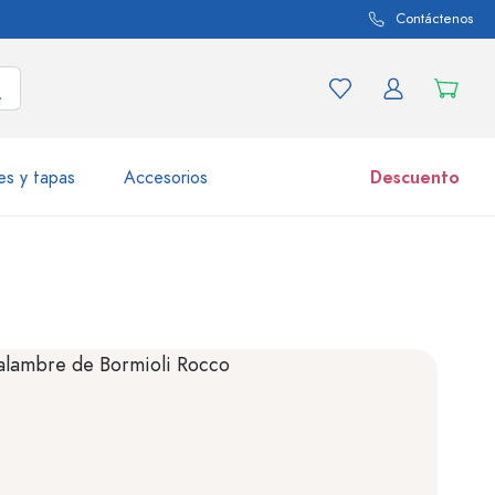
Contáctenos
es y tapas
Accesorios
Descuento
iaciones de productos
Tarros
Descubrir ahora
Comprar ahora
50 ml
000 ml