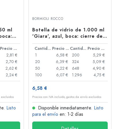
BORMIOLI ROCCO
50 ml
Botella de vidrio de 1.000 ml
 boca:
'Giara', azul, boca: cierre de
palanca
Precio por unidad
Cantidad
Precio por unidad
Cantidad
Precio por unidad
2,81 €
1
6,58 €
200
5,29 €
2,70 €
20
6,39 €
324
5,09 €
2,62 €
50
6,22 €
648
4,90 €
2,24 €
100
6,07 €
1.296
4,75 €
6,58 €
o excluidos
Precios con IVA incluido, gastos de envío excluidos
te.
Listo
Disponible inmediatamente.
Listo
para el envío
en: 1-2 días
Detalles