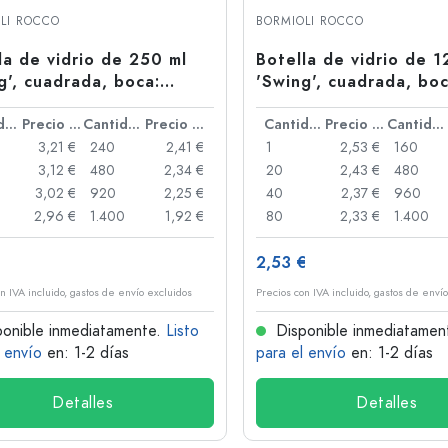
Botellas de hombro redondo
Damajuanas
LI ROCCO
BORMIOLI ROCCO
Botellas de bolsillo
Botellas de cuello ancho
la de vidrio de 250 ml
Botella de vidrio de 1
g', cuadrada, boca:
'Swing', cuadrada, boc
e de palanca
cierre de palanca
Cantidad
Precio por unidad
Cantidad
Precio por unidad
Cantidad
Precio por unidad
Cantidad
Botellas de gres
3,21 €
240
2,41 €
1
2,53 €
160
Botellas de aluminio
3,12 €
480
2,34 €
20
2,43 €
480
3,02 €
920
2,25 €
40
2,37 €
960
2,96 €
1.400
1,92 €
80
2,33 €
1.400
2,53 €
n IVA incluido, gastos de envío excluidos
Precios con IVA incluido, gastos de enví
onible inmediatamente.
Listo
Disponible inmediatamen
l envío
en: 1-2 días
para el envío
en: 1-2 días
Detalles
Detalles