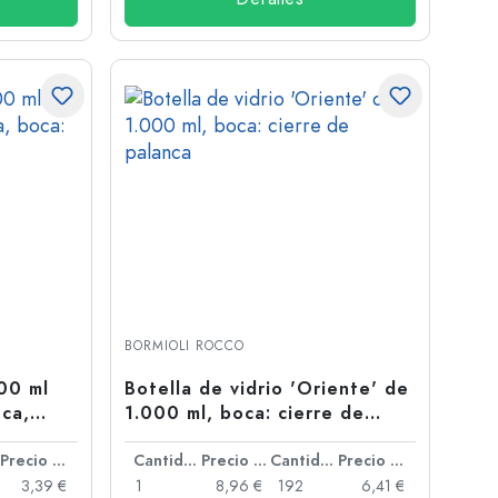
BORMIOLI ROCCO
500 ml
Botella de vidrio 'Oriente' de
nca,
1.000 ml, boca: cierre de
a'
palanca
Precio por unidad
Cantidad
Precio por unidad
Cantidad
Precio por unidad
3,39 €
1
8,96 €
192
6,41 €