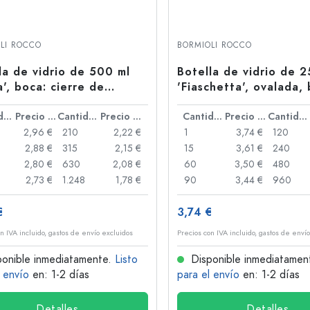
LI ROCCO
BORMIOLI ROCCO
la de vidrio de 500 ml
Botella de vidrio de 2
a', boca: cierre de
'Fiaschetta', ovalada,
ca
cierre de palanca
Cantidad
Precio por unidad
Cantidad
Precio por unidad
Cantidad
Precio por unidad
Cantidad
2,96 €
210
2,22 €
1
3,74 €
120
2,88 €
315
2,15 €
15
3,61 €
240
2,80 €
630
2,08 €
60
3,50 €
480
2,73 €
1.248
1,78 €
90
3,44 €
960
€
3,74 €
n IVA incluido, gastos de envío excluidos
Precios con IVA incluido, gastos de enví
onible inmediatamente.
Listo
Disponible inmediatamen
l envío
en: 1-2 días
para el envío
en: 1-2 días
Detalles
Detalles