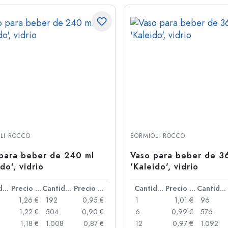
LI ROCCO
BORMIOLI ROCCO
para beber de 240 ml
Vaso para beber de 3
do', vidrio
'Kaleido', vidrio
Cantidad
Precio por unidad
Cantidad
Precio por unidad
Cantidad
Precio por unidad
Cantidad
1,26 €
192
0,95 €
1
1,01 €
96
1,22 €
504
0,90 €
6
0,99 €
576
1,18 €
1.008
0,87 €
12
0,97 €
1.092