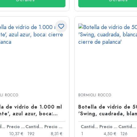
LI ROCCO
BORMIOLI ROCCO
la de vidrio de 1.000 ml
Botella de vidrio de 
nte', azul azur, boca:
'Swing, cuadrada, bla
e de palanca
boca: cierre de palanc
Cantidad
Precio por unidad
Cantidad
Precio por unidad
Cantidad
Precio por unidad
Cantidad
10,37 €
192
8,31 €
1
4,50 €
126