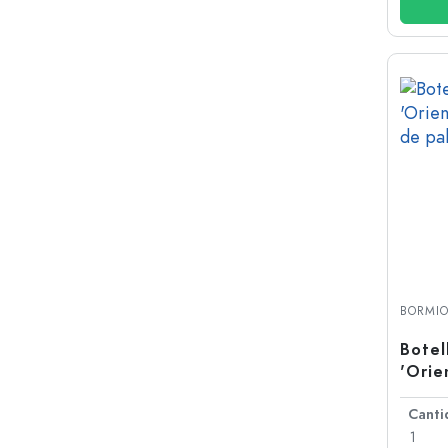
BORMIO
Botel
'Orie
cierr
1