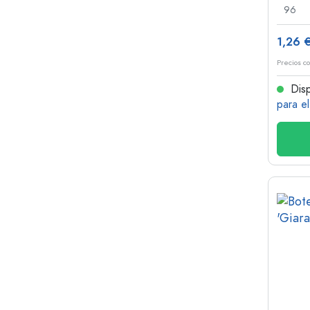
96
1,26 
Precios co
Disp
para e