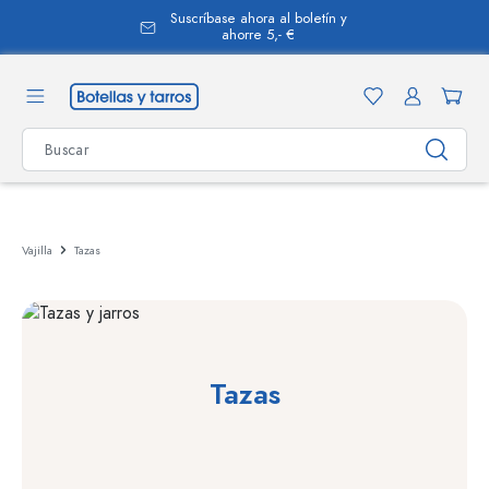
Suscríbase ahora al boletín y
enido principal
ahorre 5,- €
Vajilla
Tazas
Tazas