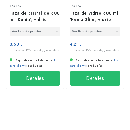
RASTAL
RASTAL
Taza de cristal de 300
Taza de vidrio 300 ml
ml 'Kenia', vidrio
'Kenia Slim', vidrio
Ver lista de precios
Ver lista de precios
3,60 €
4,21 €
P
recios con IVA incluido, gastos de envío excluidos
P
recios con IVA incluido, gastos de envío excluidos
Disponible inmediatamente.
Listo
Disponible inmediatamente.
Listo
para el envío
en: 1-2 días
para el envío
en: 1-2 días
Detalles
Detalles