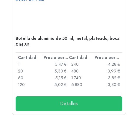
,
Botella de aluminio de 50 ml, metal, plateado, boca:
DIN 32
 por unidad
Cantidad
Precio por unidad
Cantidad
Precio por unidad
 €
1
5,47 €
240
4,28 €
 €
20
5,30 €
480
3,99 €
 €
60
5,15 €
1.740
3,82 €
 €
120
5,02 €
6.880
3,30 €
Detalles