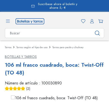
Suscríbase ahora al boletín y
enido principal
ahorre 5,- €
Tarros
Tarros según el tipo de uso
Tarros para pesto y chutney
BOTELLAS Y TARROS
106 ml frasco cuadrado, boca: Twist-Off
(TO 48)
Número de artículo :
100030890
(2)
Calificación promedio de 5 de 5 estrellas