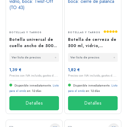
Calificación
BOTELLAS Y TARROS
BOTELLAS Y TARROS
Botella universal de
Botella de cerveza de
cuello ancho de 500
500 ml, vidrio,
ml, vidrio, boca: Twist-
marrón, boca: cierre
Ver lista de precios
Ver lista de precios
Off (TO 43)
de palanca
1,39 €
1,82 €
P
recios con IVA incluido, gastos de envío excluidos
P
recios con IVA incluido, gastos de envío excluidos
Disponible inmediatamente.
Listo
Disponible inmediatamente.
Listo
para el envío
en: 1-2 días
para el envío
en: 1-2 días
Detalles
Detalles