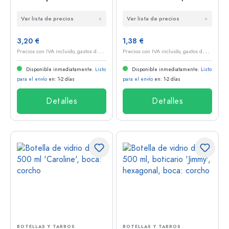
farmacéutico, boca:
antiguo, boca: PP 31,5
Ver lista de precios
Ver lista de precios
corcho
3,20 €
1,38 €
P
recios con IVA incluido, gastos de envío excluidos
P
recios con IVA incluido, gastos de envío excluidos
Disponible inmediatamente.
Listo
Disponible inmediatamente.
Listo
para el envío
en: 1-2 días
para el envío
en: 1-2 días
Detalles
Detalles
BOTELLAS Y TARROS
BOTELLAS Y TARROS