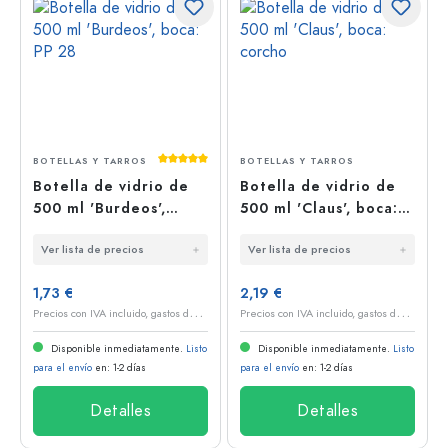
Calificación promedio de 5 de 5 estrellas
BOTELLAS Y TARROS
BOTELLAS Y TARROS
Botella de vidrio de
Botella de vidrio de
500 ml 'Burdeos',
500 ml 'Claus', boca:
boca: PP 28
corcho
Ver lista de precios
Ver lista de precios
1,73 €
2,19 €
P
recios con IVA incluido, gastos de envío excluidos
P
recios con IVA incluido, gastos de envío excluidos
Disponible inmediatamente.
Listo
Disponible inmediatamente.
Listo
para el envío
en: 1-2 días
para el envío
en: 1-2 días
Detalles
Detalles