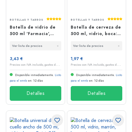
Calificación promedio de 5 de 5 estrellas
Calificación
BOTELLAS Y TARROS
BOTELLAS Y TARROS
Botella de vidrio de
Botella de cerveza de
500 ml 'Farmacia',
500 ml, vidrio, boca:
verde antiguo, boca:
cierre de palanca
Ver lista de precios
Ver lista de precios
corcho
3,43 €
1,97 €
P
recios con IVA incluido, gastos de envío excluidos
P
recios con IVA incluido, gastos de envío excluidos
Disponible inmediatamente.
Listo
Disponible inmediatamente.
Listo
para el envío
en: 1-2 días
para el envío
en: 1-2 días
Detalles
Detalles