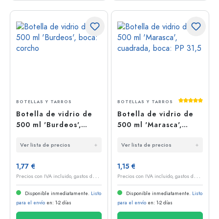
Calificación
BOTELLAS Y TARROS
BOTELLAS Y TARROS
Botella de vidrio de
Botella de vidrio de
500 ml 'Burdeos',
500 ml 'Marasca',
boca: corcho
cuadrada, boca: PP
Ver lista de precios
Ver lista de precios
31,5
1,77 €
1,15 €
P
recios con IVA incluido, gastos de envío excluidos
P
recios con IVA incluido, gastos de envío excluidos
Disponible inmediatamente.
Listo
Disponible inmediatamente.
Listo
para el envío
en: 1-2 días
para el envío
en: 1-2 días