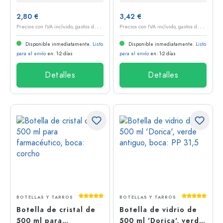
2,80 €
3,42 €
P
recios con IVA incluido, gastos de envío excluidos
P
recios con IVA incluido, gastos de envío excluidos
Disponible inmediatamente.
Listo
Disponible inmediatamente.
Listo
para el envío
en: 1-2 días
para el envío
en: 1-2 días
Detalles
Detalles
Calificación promedio de 5 de 5 estrellas
Calificación
BOTELLAS Y TARROS
BOTELLAS Y TARROS
Botella de cristal de
Botella de vidrio de
500 ml para
500 ml 'Dorica', verde