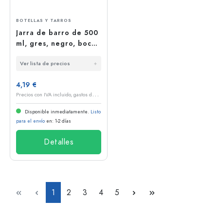
BOTELLAS Y TARROS
Jarra de barro de 500
ml, gres, negro, boca:
corcho
Ver lista de precios
4,19 €
P
recios con IVA incluido, gastos de envío excluidos
Disponible inmediatamente.
Listo
para el envío
en: 1-2 días
Detalles
Página
Página
Página
Página
Página
1
2
3
4
5