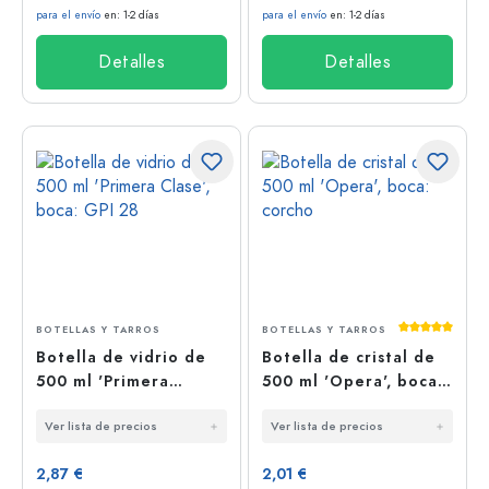
para el envío
en: 1-2 días
para el envío
en: 1-2 días
Detalles
Detalles
Calificación
BOTELLAS Y TARROS
BOTELLAS Y TARROS
Botella de vidrio de
Botella de cristal de
500 ml 'Primera
500 ml 'Opera', boca:
Clase', boca: GPI 28
corcho
Ver lista de precios
Ver lista de precios
2,87 €
2,01 €