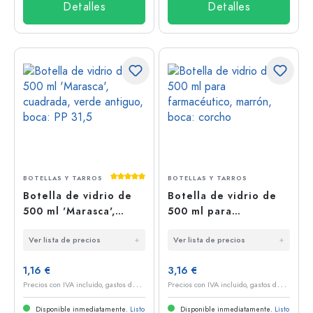
Detalles
Detalles
Calificación promedio de 5 de 5 estrellas
BOTELLAS Y TARROS
BOTELLAS Y TARROS
Botella de vidrio de
Botella de vidrio de
500 ml 'Marasca',
500 ml para
cuadrada, verde
farmacéutico, marrón,
Ver lista de precios
Ver lista de precios
antiguo, boca: PP 31,5
boca: corcho
1,16 €
3,16 €
P
recios con IVA incluido, gastos de envío excluidos
P
recios con IVA incluido, gastos de envío excluidos
Disponible inmediatamente.
Listo
Disponible inmediatamente.
Listo