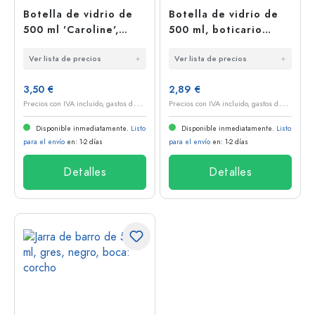
Botella de vidrio de
Botella de vidrio de
500 ml 'Caroline',
500 ml, boticario
boca: corcho
'Jimmy', hexagonal,
Ver lista de precios
Ver lista de precios
boca: corcho
3,50 €
2,89 €
P
recios con IVA incluido, gastos de envío excluidos
P
recios con IVA incluido, gastos de envío excluidos
Disponible inmediatamente.
Listo
Disponible inmediatamente.
Listo
para el envío
en: 1-2 días
para el envío
en: 1-2 días
Detalles
Detalles