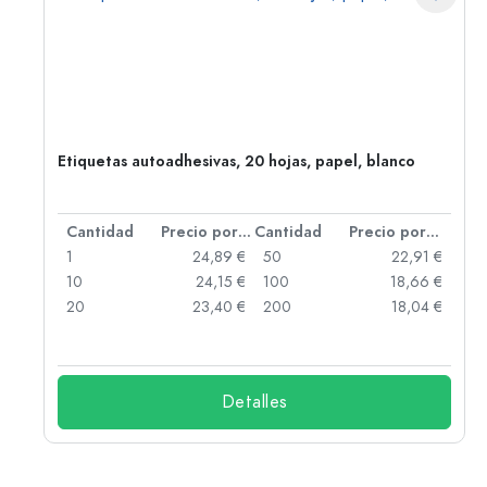
,
Etiquetas autoadhesivas, 20 hojas, papel, blanco
 por unidad
Cantidad
Precio por unidad
Cantidad
Precio por unidad
 €
1
24,89 €
50
22,91 €
 €
10
24,15 €
100
18,66 €
 €
20
23,40 €
200
18,04 €
Detalles