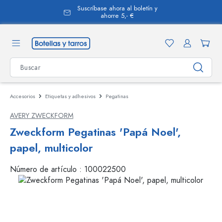
Suscríbase ahora al boletín y
enido principal
ahorre 5,- €
Accesorios
Etiquetas y adhesivos
Pegatinas
AVERY ZWECKFORM
Zweckform Pegatinas 'Papá Noel',
papel, multicolor
Número de artículo :
100022500