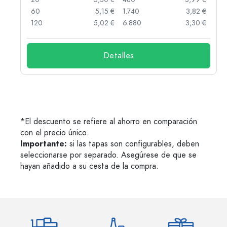
 €
60
5,15 €
1.740
3,82 €
 €
120
5,02 €
6.880
3,30 €
Detalles
*El descuento se refiere al ahorro en comparación
con el precio único.
Importante:
si las tapas son configurables, deben
seleccionarse por separado. Asegúrese de que se
hayan añadido a su cesta de la compra.