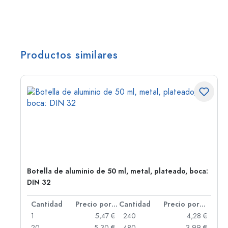
Productos similares
t-
Botella de aluminio de 50 ml, metal, plateado, boca:
DIN 32
 por unidad
Cantidad
Precio por unidad
Cantidad
Precio por unidad
 €
1
5,47 €
240
4,28 €
 €
20
5,30 €
480
3,99 €