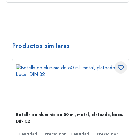
Productos similares
,
Botella de aluminio de 50 ml, metal, plateado, boca:
DIN 32
 por unidad
Cantidad
Precio por unidad
Cantidad
Precio por unidad