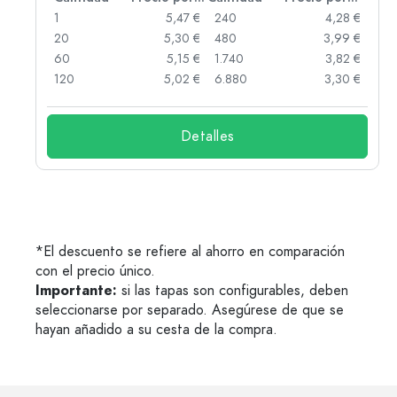
 €
1
5,47 €
240
4,28 €
 €
20
5,30 €
480
3,99 €
 €
60
5,15 €
1.740
3,82 €
 €
120
5,02 €
6.880
3,30 €
Detalles
*El descuento se refiere al ahorro en comparación
con el precio único.
Importante:
si las tapas son configurables, deben
seleccionarse por separado. Asegúrese de que se
hayan añadido a su cesta de la compra.