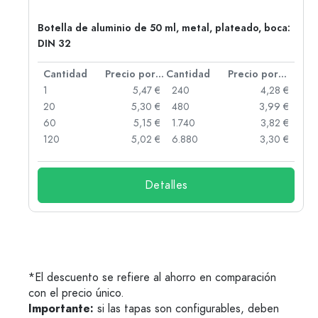
,
Botella de aluminio de 50 ml, metal, plateado, boca:
DIN 32
 por unidad
Cantidad
Precio por unidad
Cantidad
Precio por unidad
 €
1
5,47 €
240
4,28 €
 €
20
5,30 €
480
3,99 €
 €
60
5,15 €
1.740
3,82 €
 €
120
5,02 €
6.880
3,30 €
Detalles
*El descuento se refiere al ahorro en comparación
con el precio único.
Importante:
si las tapas son configurables, deben