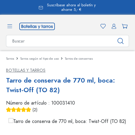
Suscríbase ahora al boletín y
enido principal
ahorre 5,- €
Tarros
Tarros según el tipo de uso
Tarros de conservas
BOTELLAS Y TARROS
Tarro de conserva de 770 ml, boca:
Twist-Off (TO 82)
Número de artículo :
100031410
(2)
Calificación promedio de 5 de 5 estrellas