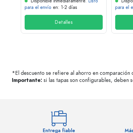
isto
Disponible inmediatamente.
Listo
Dispo
para el envío
en: 1-2 días
para el 
Detalles
*El descuento se refiere al ahorro en comparación c
Importante:
si las tapas son configurables, deben 
Entrega fiable
Más