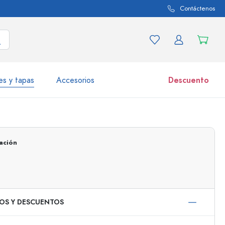
Contáctenos
es y tapas
Accesorios
Descuento
iaciones de productos
Tarros
Descubrir ahora
ación
Comprar ahora
IOS Y DESCUENTOS
50 ml
000 ml