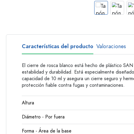
Botellas con asa
Botellas de cuello largo
Botellas poligonales
Botellas según el material
Botellas de vidrio
Características del producto
Valoraciones
Botellas de plástico
El cierre de rosca blanco está hecho de plástico SAN 
estabilidad y durabilidad. Está especialmente diseña
capacidad de 10 ml y asegura un cierre seguro y herm
protección fiable contra fugas y contaminaciones.
Altura
Diámetro - Por fuera
Forma - Área de la base