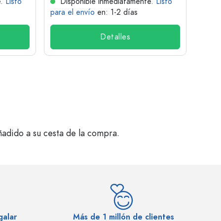
e.
Listo
Disponible inmediatamente.
Listo
Dis
para el envío
en: 1-2 días
para 
Detalles
ñadido a su cesta de la compra.
galar
Más de 1 millón de clientes