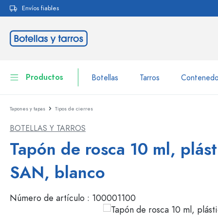
Envíos fiables
 búsqueda
Saltar a la navegación principal
Productos
Botellas
Tarros
Contenedo
Tapones y tapas
Tipos de cierres
Botellas
A la categoría Botellas
BOTELLAS Y TARROS
Tarros
Botellas según la marca
Tapón de rosca 10 ml, plást
Botellas WECK
Contenedor de almacenamiento
SAN, blanco
Vajilla
Botellas según el volumen
Número de artículo :
100001100
Miniaturas
Envases para cosméticos
Botellas de vidrio 100 ml