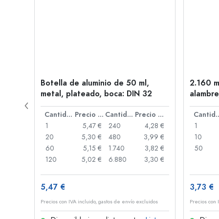
en
Botella de aluminio de 50 ml,
2.160 m
oca:
metal, plateado, boca: DIN 32
alambre
Precio por unidad
Cantidad
Precio por unidad
Cantidad
Precio por unidad
Cant
,91 €
1
5,47 €
240
4,28 €
1
,87 €
20
5,30 €
480
3,99 €
10
,84 €
60
5,15 €
1.740
3,82 €
50
,73 €
120
5,02 €
6.880
3,30 €
5,47 €
3,73 €
idos
Precios con IVA incluido, gastos de envío excluidos
Precios con 