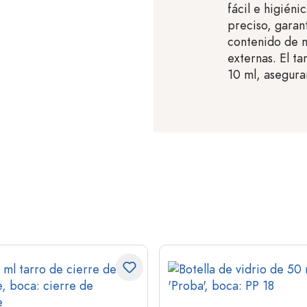
fácil e higién
preciso, garan
contenido de m
externas. El t
10 ml, asegura