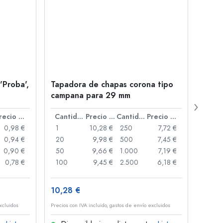
'Proba',
Tapadora de chapas corona tipo
Botel
campana para 29 mm
Juice
boca
Precio por unidad
Cantidad
Precio por unidad
Cantidad
Precio por unidad
0,98 €
1
10,28 €
250
7,72 €
1
0,94 €
20
9,98 €
500
7,45 €
24
0,90 €
50
9,66 €
1.000
7,19 €
72
0,78 €
100
9,45 €
2.500
6,18 €
120
10,28 €
1,34 
xcluidos
Precios con IVA incluido, gastos de envío excluidos
Precios 