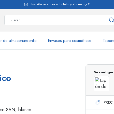
Suscríbase ahora al boletín y ahorre 5,- €
r de almacenamiento
Envases para cosméticos
Tapon
más de 2.500 productos y var
Su configur
ico
Botellas Estal
PREC
Botellas de vidrio 250 ml
Botellas de vidrio 7
Botellas de vidrio 500 ml
Botellas de vidrio 1