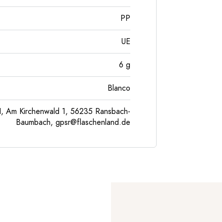
PP
UE
6
g
Blanco
, Am Kirchenwald 1, 56235 Ransbach-
Baumbach,
gpsr@flaschenland.de