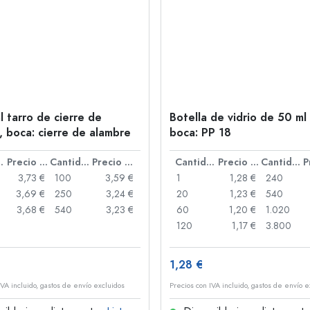
l tarro de cierre de
Botella de vidrio de 50 ml 
, boca: cierre de alambre
boca: PP 18
idad
Precio por unidad
Cantidad
Precio por unidad
Cantidad
Precio por unidad
Cantidad
3,73 €
100
3,59 €
1
1,28 €
240
3,69 €
250
3,24 €
20
1,23 €
540
3,68 €
540
3,23 €
60
1,20 €
1.020
120
1,17 €
3.800
1,28 €
IVA incluido, gastos de envío excluidos
Precios con IVA incluido, gastos de envío e