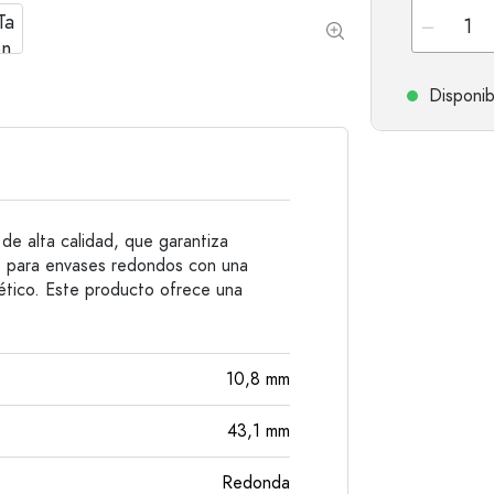
Botellas de hombro redondo
Damajuanas
Botellas de bolsillo
Botellas de cuello ancho
Disponib
Botellas de gres
Botellas de aluminio
de alta calidad, que garantiza
do para envases redondos con una
ético. Este producto ofrece una
10,8
mm
43,1
mm
Redonda