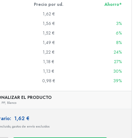
Precio por ud.
Ahorro*
1,62 €
1,56 €
3%
s
1,52 €
6%
1,49 €
8%
1,22 €
24%
1,18 €
27%
1,13 €
30%
0,98 €
39%
ONALIZAR EL PRODUCTO
,
PP,
Blanco
tario:
1,62 €
Representación ejemplar
incluido, gastos de envío excluidos