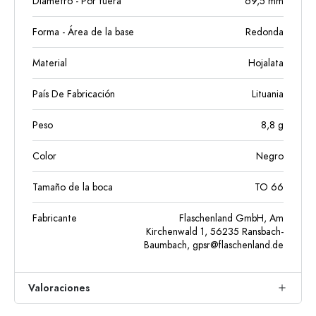
Diámetro - Por fuera
69,5
mm
Forma - Área de la base
Redonda
Material
Hojalata
País De Fabricación
Lituania
Peso
8,8
g
Color
Negro
Tamaño de la boca
TO 66
Fabricante
Flaschenland GmbH, Am
Kirchenwald 1, 56235 Ransbach-
Baumbach,
gpsr@flaschenland.de
Valoraciones