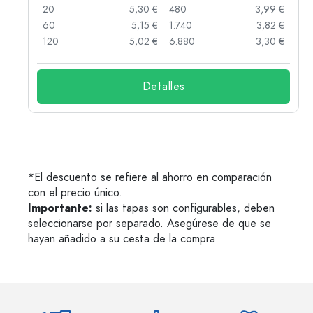
 €
20
5,30 €
480
3,99 €
 €
60
5,15 €
1.740
3,82 €
 €
120
5,02 €
6.880
3,30 €
Detalles
*El descuento se refiere al ahorro en comparación
con el precio único.
Importante:
si las tapas son configurables, deben
seleccionarse por separado. Asegúrese de que se
hayan añadido a su cesta de la compra.