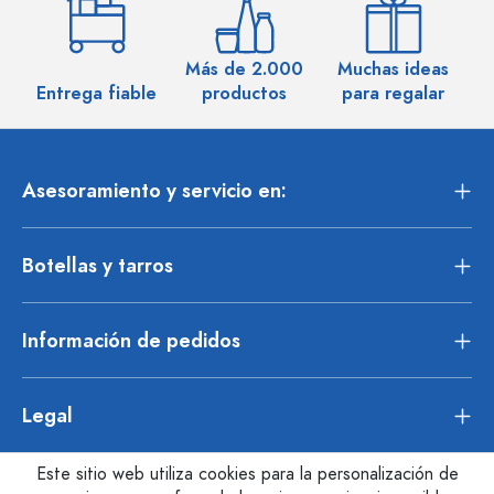
Más de 2.000
Muchas ideas
M
Entrega fiable
productos
para regalar
Asesoramiento y servicio en:
Botellas y tarros
Información de pedidos
Legal
Este sitio web utiliza cookies para la personalización de