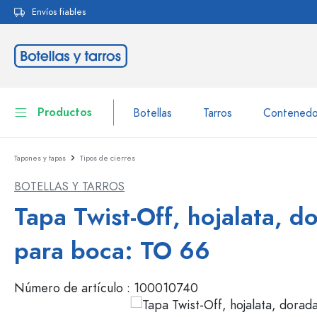
Envíos fiables
 búsqueda
Saltar a la navegación principal
Productos
Botellas
Tarros
Contenedo
Tapones y tapas
Tipos de cierres
Botellas
A la categoría Botellas
BOTELLAS Y TARROS
Tarros
Botellas según la marca
Tapa Twist-Off, hojalata, d
Botellas WECK
Contenedor de almacenamiento
para boca: TO 66
Vajilla
Botellas según el volumen
Número de artículo :
100010740
Miniaturas
Envases para cosméticos
Botellas de vidrio 100 ml