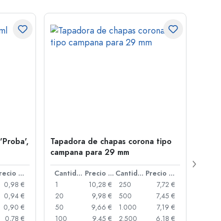
'Proba',
Tapadora de chapas corona tipo
Botel
campana para 29 mm
Juice
boca
Precio por unidad
Cantidad
Precio por unidad
Cantidad
Precio por unidad
0,98 €
1
10,28 €
250
7,72 €
1
0,94 €
20
9,98 €
500
7,45 €
24
0,90 €
50
9,66 €
1.000
7,19 €
72
0,78 €
100
9,45 €
2.500
6,18 €
120