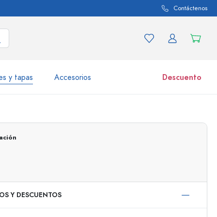
Contáctenos
es y tapas
Accesorios
Descuento
iaciones de productos
Tarros
Descubrir ahora
ación
Comprar ahora
IOS Y DESCUENTOS
50 ml
000 ml