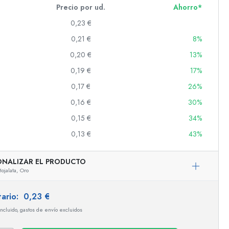
Precio por ud.
Ahorro*
0,23 €
0,21 €
8%
s
0,20 €
13%
0,19 €
17%
0,17 €
26%
0,16 €
30%
0,15 €
34%
0,13 €
43%
ONALIZAR EL PRODUCTO
ojalata,
Oro
tario:
0,23 €
incluido, gastos de envío excluidos