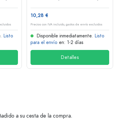
10,28 €
1,34 
xcluidos
Precios con IVA incluido, gastos de envío excluidos
Precios 
e.
Listo
Disponible inmediatamente.
Listo
Dis
para el envío
en: 1-2 días
para 
Detalles
ñadido a su cesta de la compra.