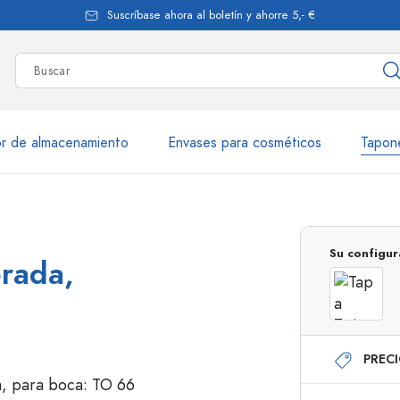
Suscríbase ahora al boletín y ahorre 5,- €
r de almacenamiento
Envases para cosméticos
Tapon
más de 2.500 productos y var
Su configur
orada,
Botellas Estal
PREC
Botellas de vidrio 250 ml
Botellas de vidrio 7
Botellas de vidrio 500 ml
Botellas de vidrio 1