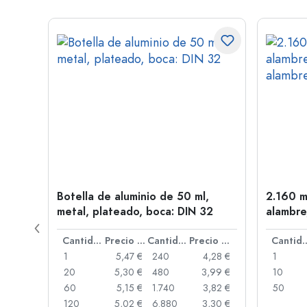
en
Botella de aluminio de 50 ml,
2.160 m
oca:
metal, plateado, boca: DIN 32
alambre
Precio por unidad
Cantidad
Precio por unidad
Cantidad
Precio por unidad
Cant
,91 €
1
5,47 €
240
4,28 €
1
,87 €
20
5,30 €
480
3,99 €
10
,84 €
60
5,15 €
1.740
3,82 €
50
,73 €
120
5,02 €
6.880
3,30 €