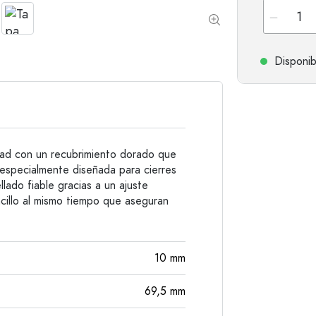
Botellas de hombro redondo
Damajuanas
Botellas de bolsillo
Botellas de cuello ancho
Disponib
Botellas de gres
Botellas de aluminio
idad con un recubrimiento dorado que
á especialmente diseñada para cierres
lado fiable gracias a un ajuste
ncillo al mismo tiempo que aseguran
10
mm
69,5
mm