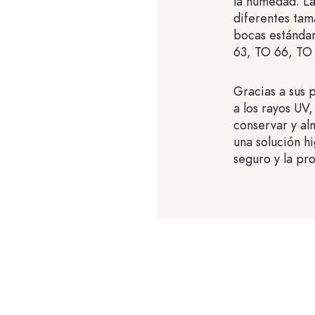
la humedad. La
diferentes tam
bocas estánda
63, TO 66, TO
Gracias a sus p
a los rayos UV,
conservar y al
una solución h
seguro y la pr