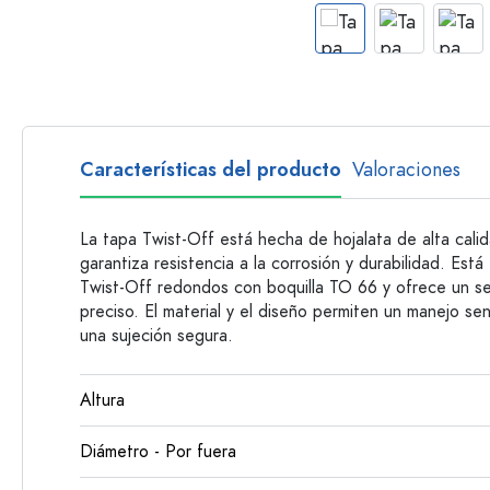
Botellas con asa
Botellas de cuello largo
Botellas poligonales
Botellas según el material
Botellas de vidrio
Características del producto
Valoraciones
Botellas de plástico
La tapa Twist-Off está hecha de hojalata de alta cal
garantiza resistencia a la corrosión y durabilidad. Est
Twist-Off redondos con boquilla TO 66 y ofrece un sel
preciso. El material y el diseño permiten un manejo se
una sujeción segura.
Altura
Diámetro - Por fuera