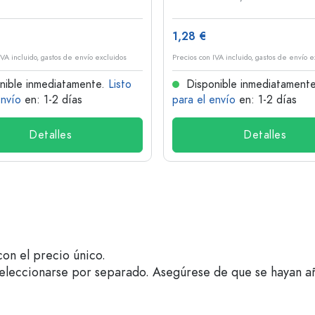
1,28 €
IVA incluido, gastos de envío excluidos
Precios con IVA incluido, gastos de envío e
nible inmediatamente.
Listo
Disponible inmediatament
envío
en: 1-2 días
para el envío
en: 1-2 días
Detalles
Detalles
on el precio único.
seleccionarse por separado. Asegúrese de que se hayan a