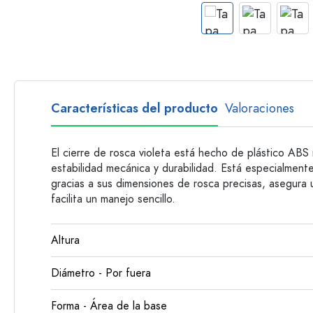
Botellas con asa
Botellas de cuello largo
Botellas poligonales
Botellas según el material
Botellas de vidrio
Características del producto
Valoraciones
Botellas de plástico
El cierre de rosca violeta está hecho de plástico ABS 
estabilidad mecánica y durabilidad. Está especialmen
gracias a sus dimensiones de rosca precisas, asegura
facilita un manejo sencillo.
Altura
Diámetro - Por fuera
Forma - Área de la base