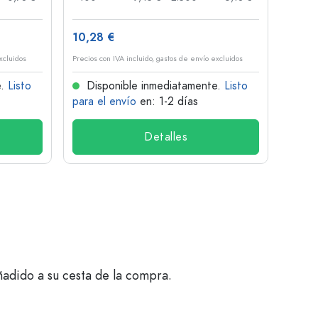
10,28 €
1,34 
xcluidos
Precios con IVA incluido, gastos de envío excluidos
Precios 
e.
Listo
Disponible inmediatamente.
Listo
Dis
para el envío
en: 1-2 días
para 
Detalles
ñadido a su cesta de la compra.