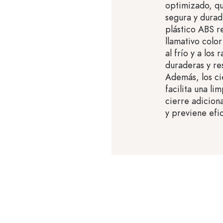
optimizado, qu
segura y durad
plástico ABS r
llamativo color
al frío y a los
duraderas y res
Además, los cie
facilita una li
cierre adicion
y previene efi