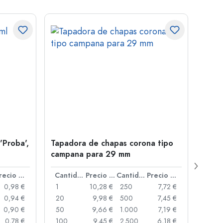
'Proba',
Tapadora de chapas corona tipo
Botel
campana para 29 mm
Juice
boca
Precio por unidad
Cantidad
Precio por unidad
Cantidad
Precio por unidad
0,98 €
1
10,28 €
250
7,72 €
1
0,94 €
20
9,98 €
500
7,45 €
24
0,90 €
50
9,66 €
1.000
7,19 €
72
0,78 €
100
9,45 €
2.500
6,18 €
120