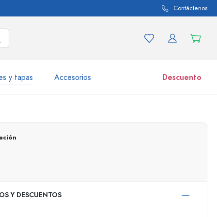
Contáctenos
es y tapas
Accesorios
Descuento
iaciones de productos
Tarros
Descubrir ahora
ación
Comprar ahora
IOS Y DESCUENTOS
50 ml
000 ml