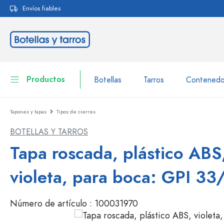
Envíos fiables
 búsqueda
Saltar a la navegación principal
Productos
Botellas
Tarros
Contenedo
Tapones y tapas
Tipos de cierres
Botellas
A la categoría Botellas
BOTELLAS Y TARROS
Tarros
Botellas según la marca
Tapa roscada, plástico ABS
Botellas WECK
Contenedor de almacenamiento
violeta, para boca: GPI 3
Vajilla
Botellas según el volumen
Número de artículo :
100031970
Miniaturas
Envases para cosméticos
Botellas de vidrio 100 ml