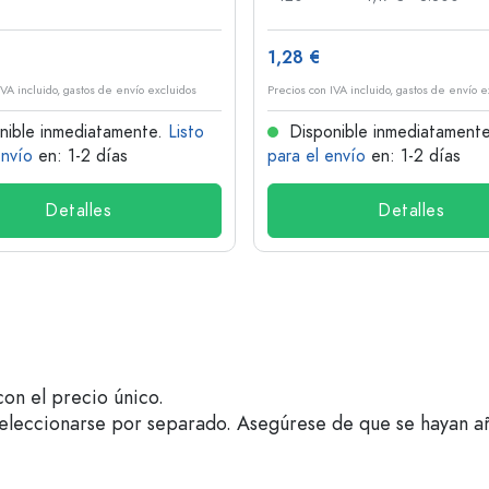
1,28 €
IVA incluido, gastos de envío excluidos
Precios con IVA incluido, gastos de envío e
nible inmediatamente.
Listo
Disponible inmediatament
envío
en: 1-2 días
para el envío
en: 1-2 días
Detalles
Detalles
on el precio único.
seleccionarse por separado. Asegúrese de que se hayan a