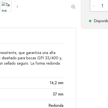
Botellas de hombro redondo
Damajuanas
Botellas de bolsillo
Botellas de cuello ancho
Disponib
Botellas de gres
Botellas de aluminio
resistente, que garantiza una alta
te diseñado para bocas GPI 33/400 y,
 un sellado seguro. La forma redonda
14,2
mm
37
mm
Redonda