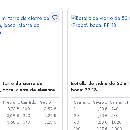
l tarro de cierre de
Botella de vidrio de 50 ml 
, boca: cierre de alambre
boca: PP 18
idad
Precio por unidad
Cantidad
Precio por unidad
Cantidad
Precio por unidad
Cantidad
3,73 €
100
3,59 €
1
1,28 €
240
3,69 €
250
3,24 €
20
1,23 €
540
3,68 €
540
3,23 €
60
1,20 €
1.020
120
1,17 €
3.800