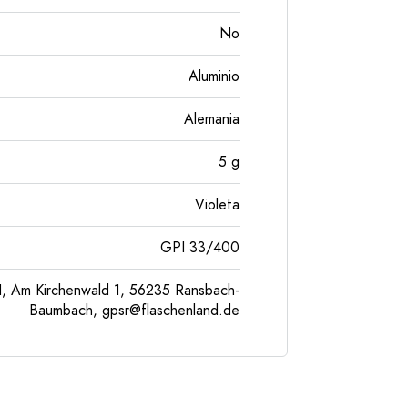
No
Aluminio
Alemania
5
g
Violeta
GPI 33/400
, Am Kirchenwald 1, 56235 Ransbach-
Baumbach,
gpsr@flaschenland.de