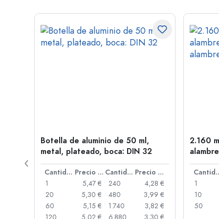
en
Botella de aluminio de 50 ml,
2.160 m
oca:
metal, plateado, boca: DIN 32
alambre
Precio por unidad
Cantidad
Precio por unidad
Cantidad
Precio por unidad
Cant
,91 €
1
5,47 €
240
4,28 €
1
,87 €
20
5,30 €
480
3,99 €
10
,84 €
60
5,15 €
1.740
3,82 €
50
,73 €
120
5,02 €
6.880
3,30 €