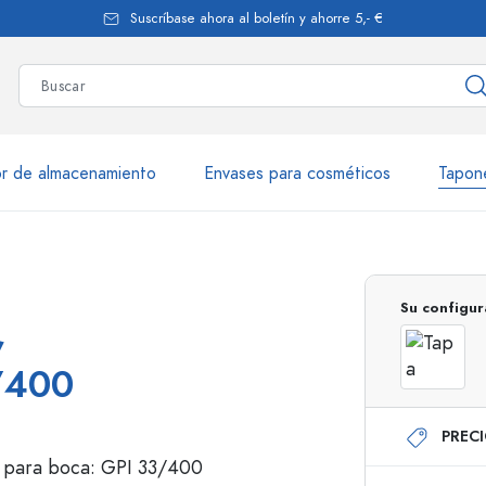
Suscríbase ahora al boletín y ahorre 5,- €
r de almacenamiento
Envases para cosméticos
Tapon
más de 2.500 productos y var
Su configur
,
Botellas Estal
3/400
PREC
Botellas de vidrio 250 ml
Botellas de vidrio 7
Botellas de vidrio 500 ml
Botellas de vidrio 1