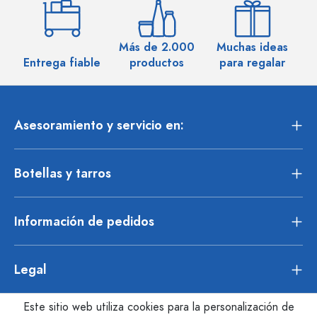
Más de 2.000
Muchas ideas
M
Entrega fiable
productos
para regalar
Asesoramiento y servicio en:
Botellas y tarros
Información de pedidos
Legal
Este sitio web utiliza cookies para la personalización de