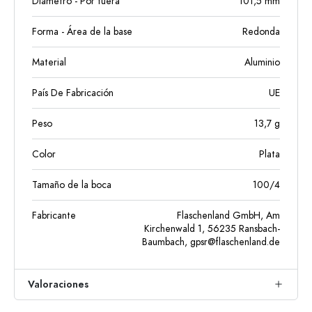
Diámetro - Por fuera
101,5
mm
Forma - Área de la base
Redonda
Material
Aluminio
País De Fabricación
UE
Peso
13,7
g
Color
Plata
Tamaño de la boca
100/4
Fabricante
Flaschenland GmbH, Am
Kirchenwald 1, 56235 Ransbach-
Baumbach,
gpsr@flaschenland.de
Valoraciones