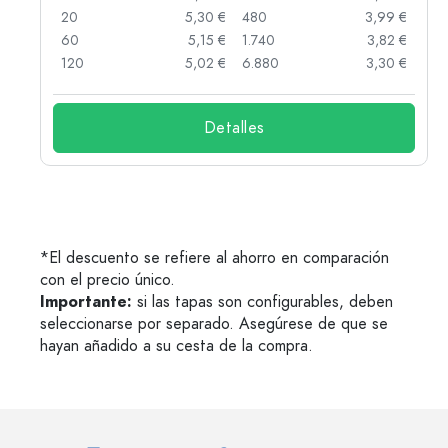
 €
20
5,30 €
480
3,99 €
 €
60
5,15 €
1.740
3,82 €
 €
120
5,02 €
6.880
3,30 €
Detalles
*El descuento se refiere al ahorro en comparación
con el precio único.
Importante:
si las tapas son configurables, deben
seleccionarse por separado. Asegúrese de que se
hayan añadido a su cesta de la compra.