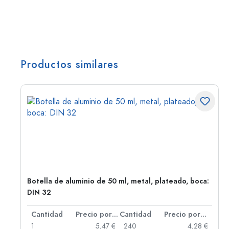
Productos similares
Botella de aluminio de 50 ml, metal, plateado, boca:
DIN 32
 por unidad
Cantidad
Precio por unidad
Cantidad
Precio por unidad
 €
1
5,47 €
240
4,28 €