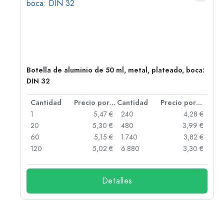
Botella de aluminio de 50 ml, metal, plateado, boca:
DIN 32
 por unidad
Cantidad
Precio por unidad
Cantidad
Precio por unidad
 €
1
5,47 €
240
4,28 €
 €
20
5,30 €
480
3,99 €
 €
60
5,15 €
1.740
3,82 €
 €
120
5,02 €
6.880
3,30 €
Detalles