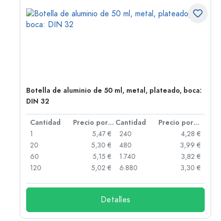
,
Botella de aluminio de 50 ml, metal, plateado, boca:
DIN 32
 por unidad
Cantidad
Precio por unidad
Cantidad
Precio por unidad
 €
1
5,47 €
240
4,28 €
 €
20
5,30 €
480
3,99 €
 €
60
5,15 €
1.740
3,82 €
 €
120
5,02 €
6.880
3,30 €
Detalles