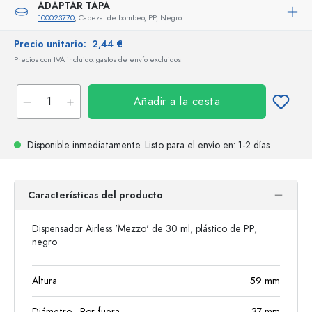
ADAPTAR TAPA
100023770
, Cabezal de bombeo, PP, Negro
Precio unitario:
2,44 €
Precios con IVA incluido, gastos de envío excluidos
Añadir a la cesta
Disponible inmediatamente.
Listo para el envío
en: 1-2 días
Características del producto
Dispensador Airless 'Mezzo' de 30 ml, plástico de PP,
negro
Altura
59
mm
Diámetro - Por fuera
37
mm