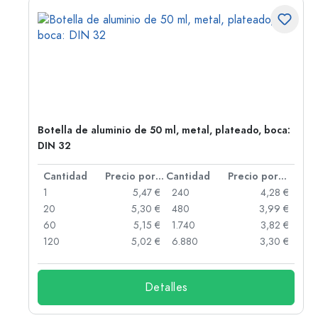
,
Botella de aluminio de 50 ml, metal, plateado, boca:
DIN 32
 por unidad
Cantidad
Precio por unidad
Cantidad
Precio por unidad
 €
1
5,47 €
240
4,28 €
 €
20
5,30 €
480
3,99 €
 €
60
5,15 €
1.740
3,82 €
 €
120
5,02 €
6.880
3,30 €
Detalles