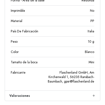
Forma - Área de la base
Redonda
Imprimible
No
Material
PP
País De Fabricación
Italia
Peso
10
g
Color
Blanco
Tamaño de la boca
Mini
Fabricante
Flaschenland GmbH, Am
Kirchenwald 1, 56235 Ransbach-
Baumbach,
gpsr@flaschenland.de
Valoraciones