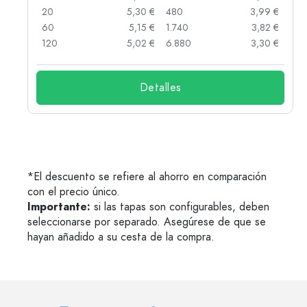
 €
20
5,30 €
480
3,99 €
 €
60
5,15 €
1.740
3,82 €
 €
120
5,02 €
6.880
3,30 €
Detalles
*El descuento se refiere al ahorro en comparación
con el precio único.
Importante:
si las tapas son configurables, deben
seleccionarse por separado. Asegúrese de que se
hayan añadido a su cesta de la compra.