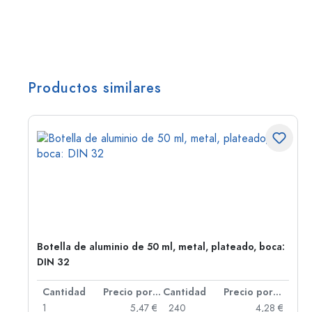
Productos similares
,
Botella de aluminio de 50 ml, metal, plateado, boca:
DIN 32
 por unidad
Cantidad
Precio por unidad
Cantidad
Precio por unidad
 €
1
5,47 €
240
4,28 €