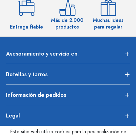
Más de 2.000
Muchas ideas
M
Entrega fiable
productos
para regalar
Asesoramiento y servicio en:
Botellas y tarros
Información de pedidos
Legal
Este sitio web utiliza cookies para la personalización de