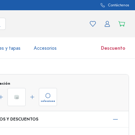
Contáctenos
es y tapas
Accesorios
Descuento
iaciones de productos
Tarros
ación
Descubrir ahora
Comprar ahora
seleccione
IOS Y DESCUENTOS
50 ml
000 ml