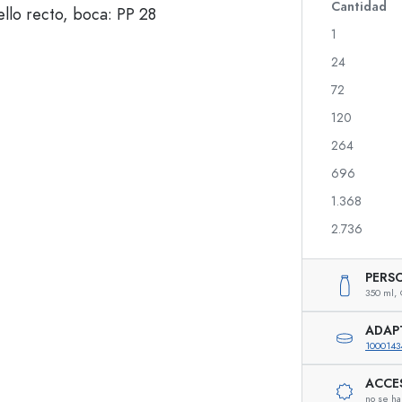
Botellas de vidrio 700 ml
Cantidad
1
24
Botellas dispensadoras
Dispensadores Airles
72
Botellas de spray
Frascos roll-on
120
264
696
Botellas para licor
Botellas con motivos
1.368
Botellas para zumo
Botellas para gin
Frascos de perfume
Botellas navideñas
2.736
Frascos de esmalte
Día de San Valentín
Frascos pequeños
Botellas decorativas
PERS
Botellas exprimibles
350 ml,
Frascos para conservas
ADAP
1000143
ACCE
Botellas con forma especial
Botellas cilíndricas
no se ha