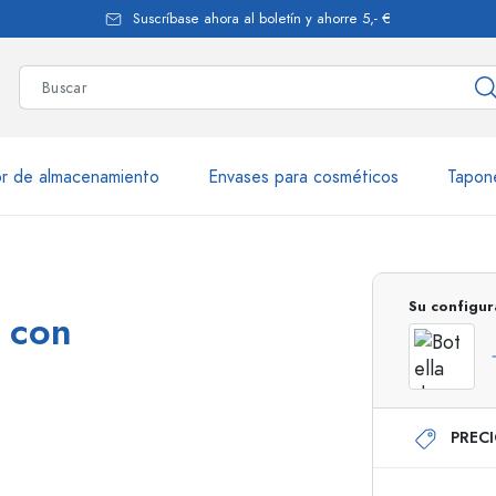
Suscríbase ahora al boletín y ahorre 5,- €
r de almacenamiento
Envases para cosméticos
Tapon
más de 2.500 productos y var
Su configur
l con
Botellas Estal
PREC
Botellas de vidrio 250 ml
Botellas de vidrio 7
Botellas de vidrio 500 ml
Botellas de vidrio 1