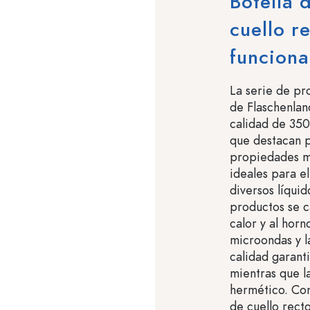
Botella 
cuello r
funcional
La serie de pr
de Flaschenland
calidad de 350
que destacan p
propiedades ma
ideales para e
diversos líquid
productos se ca
calor y al horn
microondas y la
calidad garant
mientras que l
hermético. Con
de cuello rect