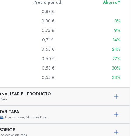
Precio por ud.
Ahorro*
0,83 €
0,80 €
3%
s
0,75 €
9%
0,71 €
14%
0,63 €
24%
0,60 €
27%
0,58 €
30%
0,55 €
33%
ONALIZAR EL PRODUCTO
Claro
TAR TAPA
40
, Tapa de rosca, Aluminio, Plata
SORIOS
Representación ejemplar
 seleccionado nada