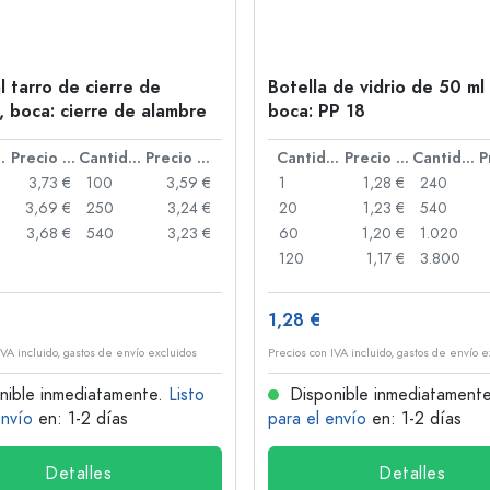
l tarro de cierre de
Botella de vidrio de 50 ml 
, boca: cierre de alambre
boca: PP 18
idad
Precio por unidad
Cantidad
Precio por unidad
Cantidad
Precio por unidad
Cantidad
3,73 €
100
3,59 €
1
1,28 €
240
3,69 €
250
3,24 €
20
1,23 €
540
3,68 €
540
3,23 €
60
1,20 €
1.020
120
1,17 €
3.800
1,28 €
IVA incluido, gastos de envío excluidos
Precios con IVA incluido, gastos de envío e
nible inmediatamente.
Listo
Disponible inmediatament
envío
en: 1-2 días
para el envío
en: 1-2 días
Detalles
Detalles