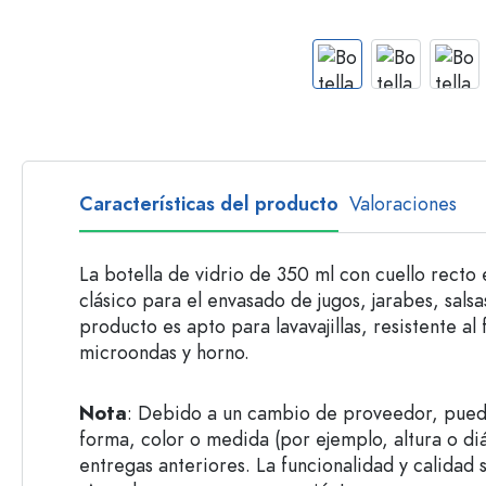
Botellas con asa
Botellas de cuello largo
Botellas poligonales
Botellas según el material
Botellas de vidrio
Botellas de plástico
Características del producto
Valoraciones
La botella de vidrio de 350 ml con cuello recto
clásico para el envasado de jugos, jarabes, salsas
producto es apto para lavavajillas, resistente al 
microondas y horno.
Nota
: Debido a un cambio de proveedor, puede
forma, color o medida (por ejemplo, altura o d
entregas anteriores. La funcionalidad y calidad