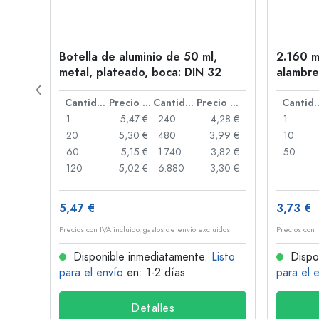
en
Botella de aluminio de 50 ml,
2.160 m
oca:
metal, plateado, boca: DIN 32
alambre
Precio por unidad
Cantidad
Precio por unidad
Cantidad
Precio por unidad
Cant
,91 €
1
5,47 €
240
4,28 €
1
,87 €
20
5,30 €
480
3,99 €
10
,84 €
60
5,15 €
1.740
3,82 €
50
,73 €
120
5,02 €
6.880
3,30 €
5,47 €
3,73 €
idos
Precios con IVA incluido, gastos de envío excluidos
Precios con 
isto
Disponible inmediatamente.
Listo
Dispo
para el envío
en: 1-2 días
para el 
Detalles