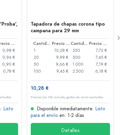
'Proba',
Tapadora de chapas corona tipo
Botel
campana para 29 mm
Juice
boca
Precio por unidad
Cantidad
Precio por unidad
Cantidad
Precio por unidad
0,98 €
1
10,28 €
250
7,72 €
1
0,94 €
20
9,98 €
500
7,45 €
24
0,90 €
50
9,66 €
1.000
7,19 €
72
0,78 €
100
9,45 €
2.500
6,18 €
120
10,28 €
1,34 
xcluidos
Precios con IVA incluido, gastos de envío excluidos
Precios 
e.
Listo
Disponible inmediatamente.
Listo
Dis
para el envío
en: 1-2 días
para 
Detalles