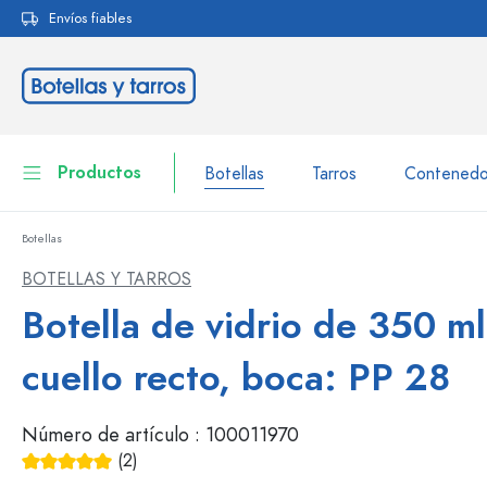
Envíos fiables
 búsqueda
Saltar a la navegación principal
Productos
Botellas
Tarros
Contenedo
Botellas
Botellas
A la categoría Botellas
BOTELLAS Y TARROS
Tarros
Botella de vidrio de 350 m
Botellas según la marca
Botellas WECK
Contenedor de almacenamiento
cuello recto, boca: PP 28
Vajilla
Botellas según el volumen
Número de artículo :
100011970
Miniaturas
Envases para cosméticos
(2)
Botellas de vidrio 100 ml
Calificación promedio de 5 de 5 estrellas