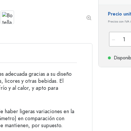
Botellas de hombro redondo
Damajuanas
Botellas de bolsillo
Precio uni
Botellas de cuello ancho
Precios con IVA 
Botellas de gres
Botellas de aluminio
Disponib
 es adecuada gracias a su diseño
, licores y otras bebidas. El
frío y al calor, y apto para
 haber ligeras variaciones en la
iámetro) en comparación con
 se mantienen, por supuesto.