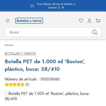
Suscríbase ahora al boletín y
enido principal
ahorre 5,- €
Botellas
BOTELLAS Y TARROS
Botella PET de 1.000 ml 'Boston',
plástico, boca: 28/410
Número de artículo :
100016060
(1)
Calificación promedio de 5 de 5 estrellas