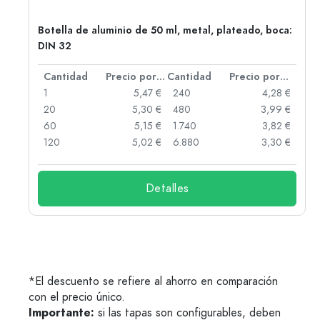
,
Botella de aluminio de 50 ml, metal, plateado, boca:
DIN 32
 por unidad
Cantidad
Precio por unidad
Cantidad
Precio por unidad
 €
1
5,47 €
240
4,28 €
 €
20
5,30 €
480
3,99 €
 €
60
5,15 €
1.740
3,82 €
 €
120
5,02 €
6.880
3,30 €
Detalles
*El descuento se refiere al ahorro en comparación
con el precio único.
Importante:
si las tapas son configurables, deben