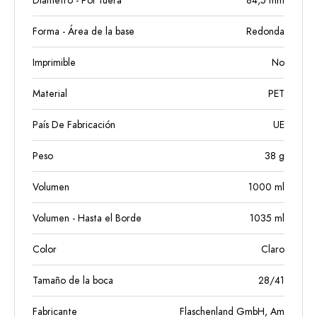
Diámetro - Por fuera
84,5
mm
Forma - Área de la base
Redonda
Imprimible
No
Material
PET
País De Fabricación
UE
Peso
38
g
Volumen
1000
ml
Volumen - Hasta el Borde
1035
ml
Color
Claro
Tamaño de la boca
28/41
Fabricante
Flaschenland GmbH, Am