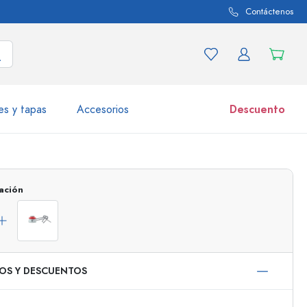
Contáctenos
es y tapas
Accesorios
Descuento
iaciones de productos
Tarros
ación
Descubrir ahora
Comprar ahora
IOS Y DESCUENTOS
50 ml
000 ml