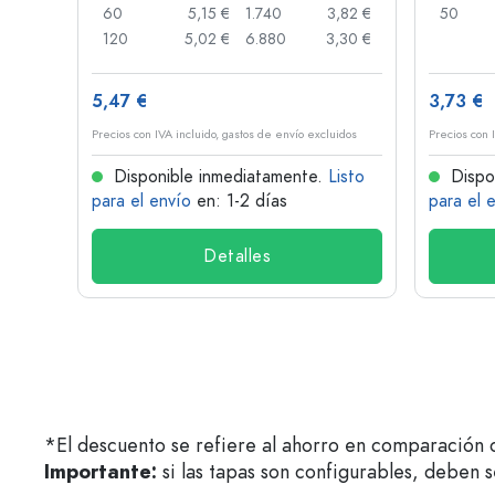
,84 €
60
5,15 €
1.740
3,82 €
50
,73 €
120
5,02 €
6.880
3,30 €
5,47 €
3,73 €
idos
Precios con IVA incluido, gastos de envío excluidos
Precios con 
isto
Disponible inmediatamente.
Listo
Dispo
para el envío
en: 1-2 días
para el 
Detalles
*El descuento se refiere al ahorro en comparación c
Importante:
si las tapas son configurables, deben 