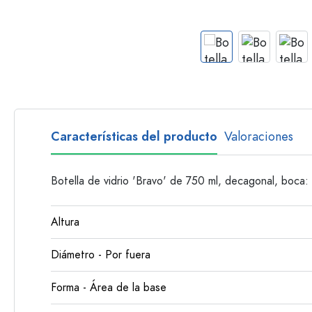
Botellas con asa
Botellas de cuello largo
Botellas poligonales
Botellas según el material
Botellas de vidrio
Botellas de plástico
Características del producto
Valoraciones
Botella de vidrio 'Bravo' de 750 ml, decagonal, boca
Altura
Diámetro - Por fuera
Forma - Área de la base