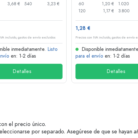
3,68 €
540
3,23 €
60
1,20 €
1.020
120
1,17 €
3.800
1,28 €
IVA incluido, gastos de envío excluidos
Precios con IVA incluido, gastos de envío e
nible inmediatamente.
Listo
Disponible inmediatament
envío
en: 1-2 días
para el envío
en: 1-2 días
Detalles
Detalles
on el precio único.
seleccionarse por separado. Asegúrese de que se hayan a