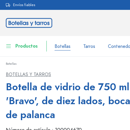
Envíos fiables
 búsqueda
Saltar a la navegación principal
Productos
Botellas
Tarros
Contenedo
Botellas
Botellas
A la categoría Botellas
BOTELLAS Y TARROS
Tarros
Botella de vidrio de 750 ml
Botellas según la marca
Botellas WECK
Contenedor de almacenamiento
'Bravo', de diez lados, boca
Vajilla
Botellas según el volumen
de palanca
Miniaturas
Envases para cosméticos
Botellas de vidrio 100 ml
Número de artículo :
100004670