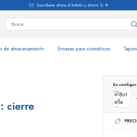
Suscríbase ahora al boletín y ahorre 5,- €
r de almacenamiento
Envases para cosméticos
Tapon
más de 2.500 productos y var
Su configur
Botellas Estal
: cierre
PREC
Botellas de vidrio 250 ml
Botellas de vidrio 7
Botellas de vidrio 500 ml
Botellas de vidrio 1