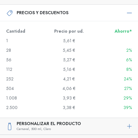
PRECIOS Y DESCUENTOS
Cantidad
Precio por ud.
Ahorro*
1
5,61 €
28
5,45 €
2%
56
5,27 €
6%
112
5,16 €
8%
252
4,21 €
24%
504
4,06 €
27%
1.008
3,93 €
29%
2.500
3,38 €
39%
PERSONALIZAR EL PRODUCTO
Carnaval,
500 ml,
Claro