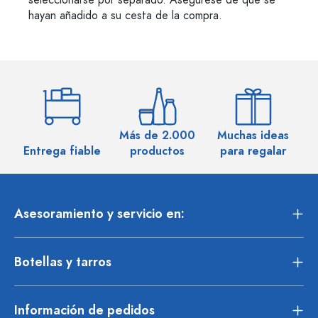
seleccionarse por separado. Asegúrese de que se
hayan añadido a su cesta de la compra.
Más de 2.000
Muchas ideas
M
Entrega fiable
productos
para regalar
Asesoramiento y servicio en:
Botellas y tarros
Información de pedidos