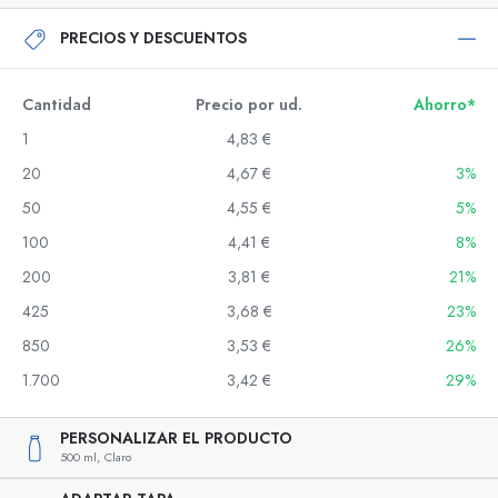
PRECIOS Y DESCUENTOS
Cantidad
Precio por ud.
Ahorro*
1
4,83 €
20
4,67 €
3%
50
4,55 €
5%
100
4,41 €
8%
200
3,81 €
21%
425
3,68 €
23%
850
3,53 €
26%
1.700
3,42 €
29%
PERSONALIZAR EL PRODUCTO
500 ml,
Claro