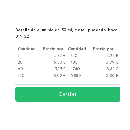
Botella de aluminio de 50 ml, metal, plateado, boca:
DIN 32
 por unidad
Cantidad
Precio por unidad
Cantidad
Precio por unidad
 €
1
5,47 €
240
4,28 €
 €
20
5,30 €
480
3,99 €
 €
60
5,15 €
1.740
3,82 €
 €
120
5,02 €
6.880
3,30 €
Detalles