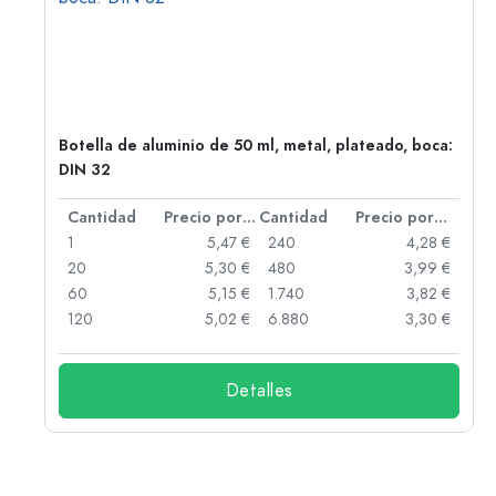
,
Botella de aluminio de 50 ml, metal, plateado, boca:
DIN 32
 por unidad
Cantidad
Precio por unidad
Cantidad
Precio por unidad
 €
1
5,47 €
240
4,28 €
 €
20
5,30 €
480
3,99 €
 €
60
5,15 €
1.740
3,82 €
 €
120
5,02 €
6.880
3,30 €
Detalles