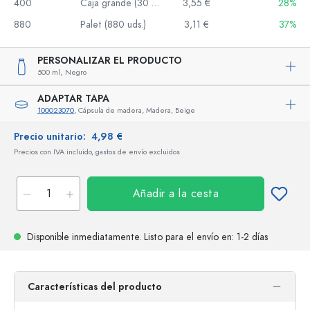
400
Caja grande (30 uds.)
3,55 €
28%
880
Palet (880 uds.)
3,11 €
37%
PERSONALIZAR EL PRODUCTO
500 ml,
Negro
ADAPTAR TAPA
100023070
, Cápsula de madera, Madera, Beige
Precio unitario:
4,98 €
Precios con IVA incluido, gastos de envío excluidos
Añadir a la cesta
Disponible inmediatamente.
Listo para el envío
en: 1-2 días
Características del producto