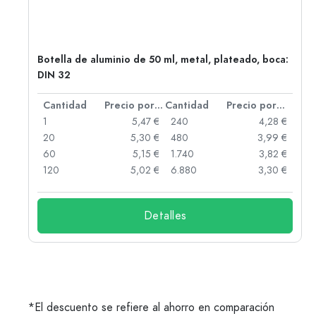
Botella de aluminio de 50 ml, metal, plateado, boca:
DIN 32
 por unidad
Cantidad
Precio por unidad
Cantidad
Precio por unidad
 €
1
5,47 €
240
4,28 €
 €
20
5,30 €
480
3,99 €
 €
60
5,15 €
1.740
3,82 €
 €
120
5,02 €
6.880
3,30 €
Detalles
*El descuento se refiere al ahorro en comparación