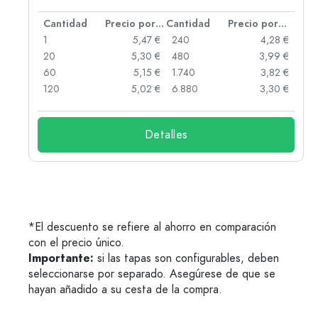
 por unidad
Cantidad
Precio por unidad
Cantidad
Precio por unidad
 €
1
5,47 €
240
4,28 €
 €
20
5,30 €
480
3,99 €
 €
60
5,15 €
1.740
3,82 €
 €
120
5,02 €
6.880
3,30 €
Detalles
*El descuento se refiere al ahorro en comparación
con el precio único.
Importante:
si las tapas son configurables, deben
seleccionarse por separado. Asegúrese de que se
hayan añadido a su cesta de la compra.