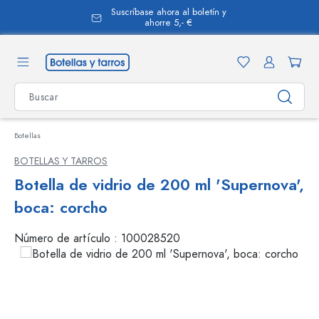
Suscríbase ahora al boletín y
enido principal
ahorre 5,- €
Botellas
BOTELLAS Y TARROS
Botella de vidrio de 200 ml 'Supernova',
boca: corcho
Número de artículo :
100028520