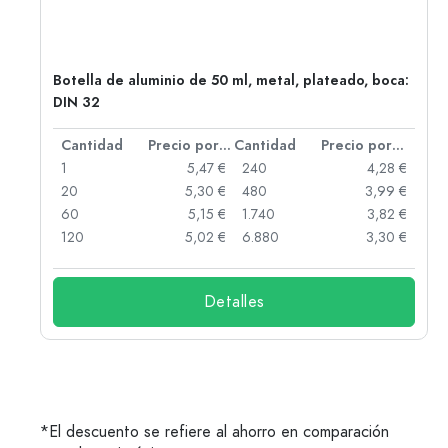
,
Botella de aluminio de 50 ml, metal, plateado, boca:
DIN 32
 por unidad
Cantidad
Precio por unidad
Cantidad
Precio por unidad
 €
1
5,47 €
240
4,28 €
 €
20
5,30 €
480
3,99 €
 €
60
5,15 €
1.740
3,82 €
 €
120
5,02 €
6.880
3,30 €
Detalles
*El descuento se refiere al ahorro en comparación