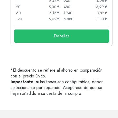
 €
1
5,47 €
240
4,28 €
 €
20
5,30 €
480
3,99 €
 €
60
5,15 €
1.740
3,82 €
 €
120
5,02 €
6.880
3,30 €
Detalles
*El descuento se refiere al ahorro en comparación
con el precio único.
Importante:
si las tapas son configurables, deben
seleccionarse por separado. Asegúrese de que se
hayan añadido a su cesta de la compra.