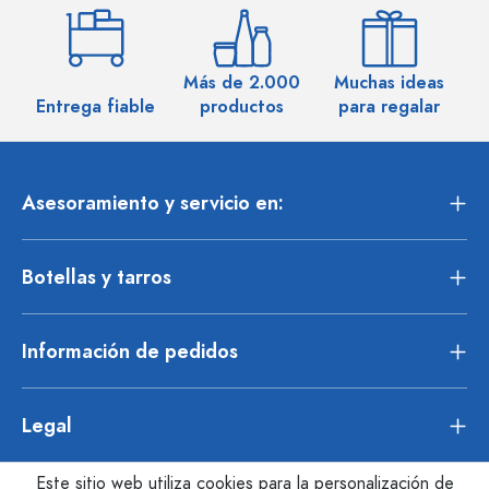
Más de 2.000
Muchas ideas
M
Entrega fiable
productos
para regalar
Asesoramiento y servicio en:
Botellas y tarros
Información de pedidos
Legal
Este sitio web utiliza cookies para la personalización de