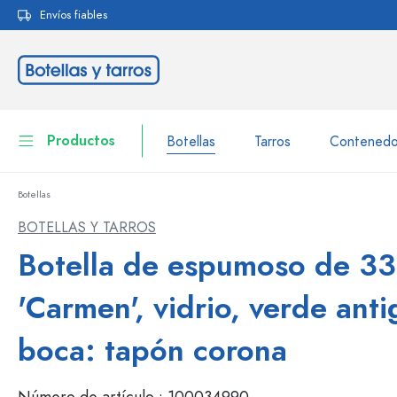
Envíos fiables
 búsqueda
Saltar a la navegación principal
Productos
Botellas
Tarros
Contenedo
Botellas
Botellas
A la categoría Botellas
BOTELLAS Y TARROS
Tarros
Botella de espumoso de 33
Botellas según la marca
Botellas WECK
Contenedor de almacenamiento
'Carmen', vidrio, verde anti
Vajilla
Botellas según el volumen
boca: tapón corona
Miniaturas
Envases para cosméticos
Botellas de vidrio 100 ml
Número de artículo :
100034990