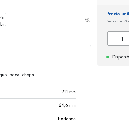
Botellas de hombro redondo
Damajuanas
Botellas de bolsillo
Precio uni
Botellas de cuello ancho
Precios con IVA 
Botellas de gres
Botellas de aluminio
Disponib
iguo, boca: chapa
211
mm
64,6
mm
Redonda