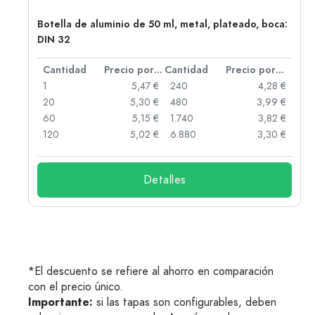
,
Botella de aluminio de 50 ml, metal, plateado, boca:
DIN 32
 por unidad
Cantidad
Precio por unidad
Cantidad
Precio por unidad
 €
1
5,47 €
240
4,28 €
 €
20
5,30 €
480
3,99 €
 €
60
5,15 €
1.740
3,82 €
 €
120
5,02 €
6.880
3,30 €
Detalles
*El descuento se refiere al ahorro en comparación
con el precio único.
Importante:
si las tapas son configurables, deben