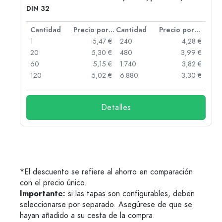
DIN 32
 por unidad
Cantidad
Precio por unidad
Cantidad
Precio por unidad
 €
1
5,47 €
240
4,28 €
 €
20
5,30 €
480
3,99 €
 €
60
5,15 €
1.740
3,82 €
 €
120
5,02 €
6.880
3,30 €
Detalles
*El descuento se refiere al ahorro en comparación
con el precio único.
Importante:
si las tapas son configurables, deben
seleccionarse por separado. Asegúrese de que se
hayan añadido a su cesta de la compra.