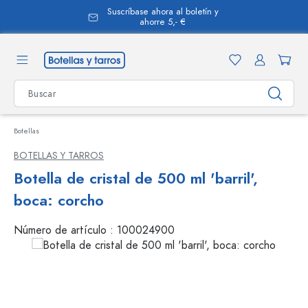
Suscríbase ahora al boletín y
enido principal
ahorre 5,- €
Botellas
BOTELLAS Y TARROS
Botella de cristal de 500 ml 'barril',
boca: corcho
Número de artículo :
100024900