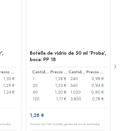
',
Botella de vidrio de 50 ml 'Proba',
Tapad
boca: PP 18
camp
Precio por unidad
Cantidad
Precio por unidad
Cantidad
Precio por unidad
1,33 €
1
1,28 €
240
0,98 €
1
1,29 €
20
1,23 €
540
0,94 €
20
1,24 €
60
1,20 €
1.020
0,90 €
50
120
1,17 €
3.800
0,78 €
100
1,28 €
10,2
xcluidos
Precios con IVA incluido, gastos de envío excluidos
Precios 