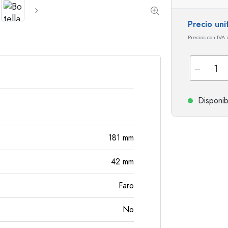
Botellas de hombro redondo
Damajuanas
Botellas de bolsillo
Precio uni
Botellas de cuello ancho
Precios con IVA 
Botellas de gres
Botellas de aluminio
Disponib
181
mm
42
mm
Faro
No