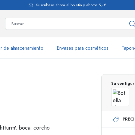
Suscríbase ahora al boletín y ahorre 5,- €
r de almacenamiento
Envases para cosméticos
Tapon
más de 2.500 productos y var
Su configur
Botellas Estal
PREC
Botellas de vidrio 250 ml
Botellas de vidrio 7
Botellas de vidrio 500 ml
Botellas de vidrio 1