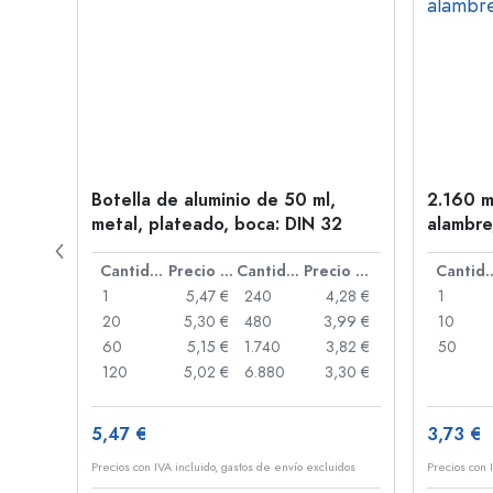
l,
Botella de aluminio de 50 ml,
2.160 m
metal, plateado, boca: DIN 32
alambre
Precio por unidad
Cantidad
Precio por unidad
Cantidad
Precio por unidad
Cant
,06 €
1
5,47 €
240
4,28 €
1
,05 €
20
5,30 €
480
3,99 €
10
,04 €
60
5,15 €
1.740
3,82 €
50
,03 €
120
5,02 €
6.880
3,30 €
5,47 €
3,73 €
idos
Precios con IVA incluido, gastos de envío excluidos
Precios con 