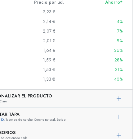
Precio por ud.
Ahorro*
2,23 €
2,14 €
4%
s
2,07 €
7%
2,01 €
9%
1,64 €
26%
1,59 €
28%
1,53 €
31%
1,33 €
40%
ONALIZAR EL PRODUCTO
Claro
TAR TAPA
810
, Tapones de corcho, Corcho natural, Beige
Representación ejemplar
SORIOS
 seleccionado nada