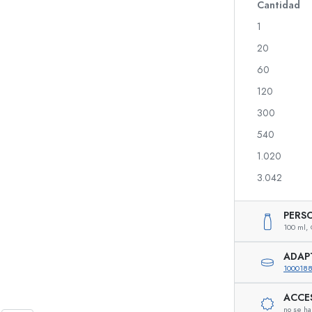
Botellas de vidrio 700 ml
Cantidad
1
20
Botellas dispensadoras
Dispensadores Airles
60
Botellas de spray
Frascos roll-on
120
300
540
Botellas para licor
Botellas con motivos
1.020
Botellas para zumo
Botellas para gin
Frascos de perfume
Botellas navideñas
3.042
Frascos de esmalte
Día de San Valentín
Frascos pequeños
Botellas decorativas
PERS
Botellas exprimibles
100 ml,
Frascos para conservas
ADAP
100018
ACCE
Botellas con forma especial
Botellas cilíndricas
no se ha