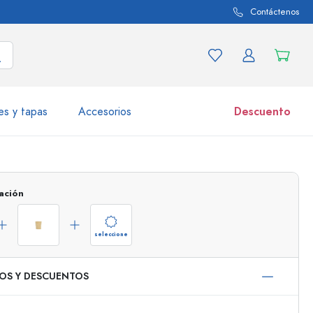
Contáctenos
es y tapas
Accesorios
Descuento
iaciones de productos
Tarros
ación
Descubrir ahora
Comprar ahora
seleccione
IOS Y DESCUENTOS
50 ml
000 ml