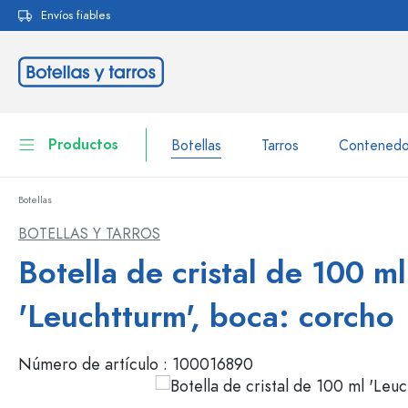
Envíos fiables
 búsqueda
Saltar a la navegación principal
Productos
Botellas
Tarros
Contenedo
Botellas
Botellas
A la categoría Botellas
BOTELLAS Y TARROS
Tarros
Botella de cristal de 100 ml
Botellas según la marca
Botellas WECK
Contenedor de almacenamiento
'Leuchtturm', boca: corcho
Vajilla
Botellas según el volumen
Número de artículo :
100016890
Miniaturas
Envases para cosméticos
Botellas de vidrio 100 ml