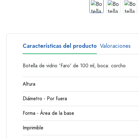
Botellas con asa
Botellas de cuello largo
Botellas poligonales
Botellas según el material
Botellas de vidrio
Características del producto
Valoraciones
Botellas de plástico
Botella de vidrio 'Faro' de 100 ml, boca: corcho
Altura
Diámetro - Por fuera
Forma - Área de la base
Imprimible