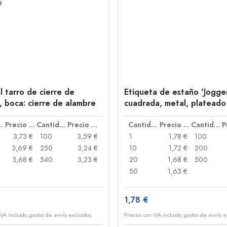
l tarro de cierre de
Etiqueta de estaño 'Jogger
, boca: cierre de alambre
cuadrada, metal, plateado
idad
Precio por unidad
Cantidad
Precio por unidad
Cantidad
Precio por unidad
Cantidad
3,73 €
100
3,59 €
1
1,78 €
100
3,69 €
250
3,24 €
10
1,72 €
200
3,68 €
540
3,23 €
20
1,68 €
500
50
1,63 €
1,78 €
IVA incluido, gastos de envío excluidos
Precios con IVA incluido, gastos de envío e