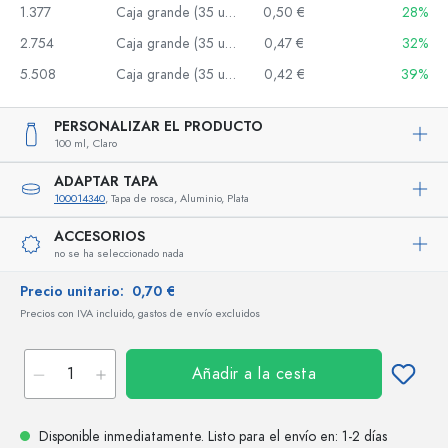
1.377
Caja grande (35 uds.)
0,50 €
28%
2.754
Caja grande (35 uds.)
0,47 €
32%
5.508
Caja grande (35 uds.)
0,42 €
39%
PERSONALIZAR EL PRODUCTO
100 ml,
Claro
ADAPTAR TAPA
100014340
, Tapa de rosca, Aluminio, Plata
ACCESORIOS
no se ha seleccionado nada
Precio unitario:
0,70 €
Precios con IVA incluido, gastos de envío excluidos
Añadir a la cesta
Disponible inmediatamente.
Listo para el envío
en: 1-2 días