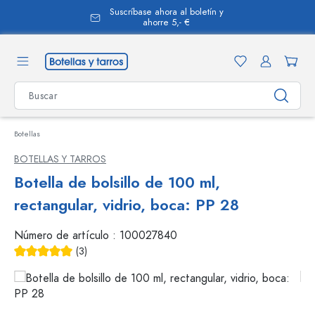
Suscríbase ahora al boletín y
enido principal
ahorre 5,- €
Botellas
BOTELLAS Y TARROS
Botella de bolsillo de 100 ml,
rectangular, vidrio, boca: PP 28
Número de artículo :
100027840
(3)
Calificación promedio de 5 de 5 estrellas