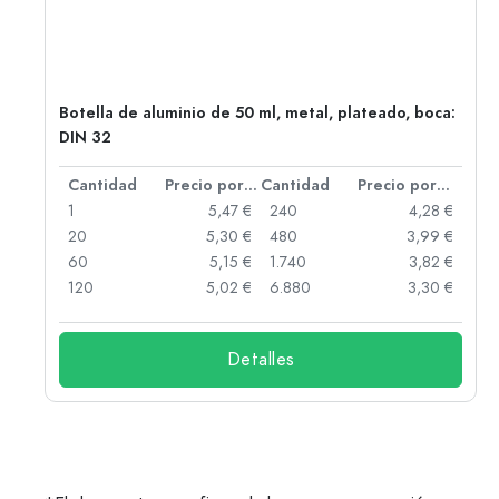
,
Botella de aluminio de 50 ml, metal, plateado, boca:
DIN 32
 por unidad
Cantidad
Precio por unidad
Cantidad
Precio por unidad
 €
1
5,47 €
240
4,28 €
 €
20
5,30 €
480
3,99 €
 €
60
5,15 €
1.740
3,82 €
 €
120
5,02 €
6.880
3,30 €
Detalles