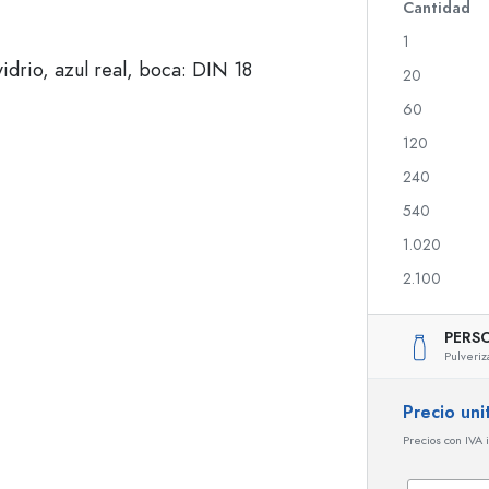
Botellas de vidrio 700 ml
Cantidad
1
20
Botellas dispensadoras
Dispensadores Airles
60
Botellas de spray
Frascos roll-on
120
240
540
Botellas para licor
Botellas con motivos
1.020
Botellas para zumo
Botellas para gin
Frascos de perfume
Botellas navideñas
2.100
Frascos de esmalte
Día de San Valentín
Frascos pequeños
Botellas decorativas
PERS
Botellas exprimibles
Pulveriz
Frascos para conservas
Precio uni
Precios con IVA 
Botellas con forma especial
Botellas cilíndricas