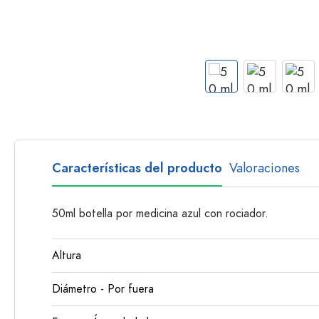
Botellas con asa
Botellas de cuello largo
Botellas poligonales
Botellas según el material
Botellas de vidrio
Botellas de plástico
Características del producto
Valoraciones
50ml botella por medicina azul con rociador.
Altura
Diámetro - Por fuera