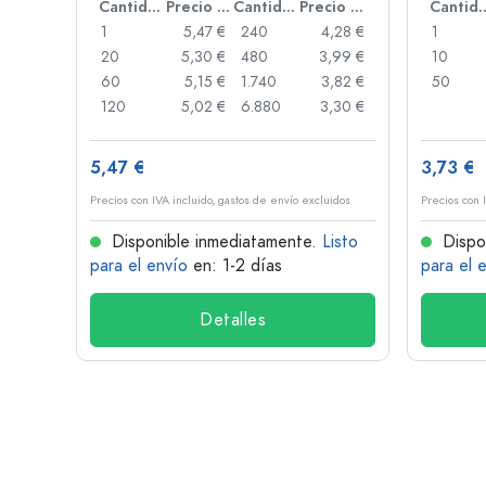
Precio por unidad
Cantidad
Precio por unidad
Cantidad
Precio por unidad
Cant
,91 €
1
5,47 €
240
4,28 €
1
,87 €
20
5,30 €
480
3,99 €
10
,84 €
60
5,15 €
1.740
3,82 €
50
,73 €
120
5,02 €
6.880
3,30 €
5,47 €
3,73 €
idos
Precios con IVA incluido, gastos de envío excluidos
Precios con 
isto
Disponible inmediatamente.
Listo
Dispo
para el envío
en: 1-2 días
para el 
Detalles