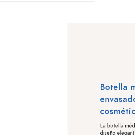
Botella 
envasado
cosméti
La botella méd
diseño elegante