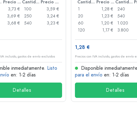
idad
Precio por unidad
Cantidad
Precio por unidad
Cantidad
Precio por unidad
Cantidad
3,73 €
100
3,59 €
1
1,28 €
240
3,69 €
250
3,24 €
20
1,23 €
540
3,68 €
540
3,23 €
60
1,20 €
1.020
120
1,17 €
3.800
1,28 €
IVA incluido, gastos de envío excluidos
Precios con IVA incluido, gastos de envío e
nible inmediatamente.
Listo
Disponible inmediatament
envío
en: 1-2 días
para el envío
en: 1-2 días
Detalles
Detalles