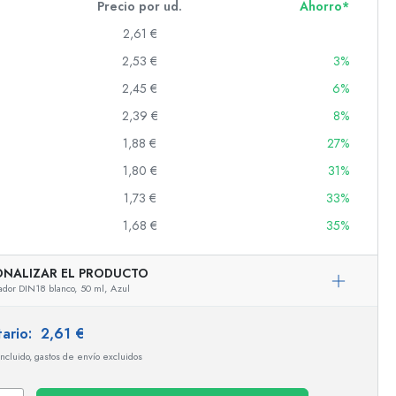
Precio por ud.
Ahorro*
2,61 €
2,53 €
3%
s
2,45 €
6%
2,39 €
8%
1,88 €
27%
1,80 €
31%
1,73 €
33%
1,68 €
35%
ONALIZAR EL PRODUCTO
ador DIN18 blanco,
50 ml,
Azul
tario:
2,61 €
incluido, gastos de envío excluidos