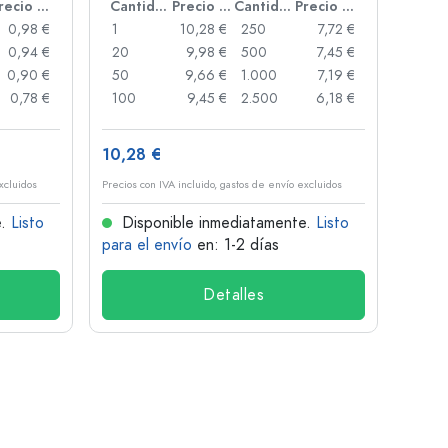
Precio por unidad
Cantidad
Precio por unidad
Cantidad
Precio por unidad
0,98 €
1
10,28 €
250
7,72 €
1
0,94 €
20
9,98 €
500
7,45 €
24
0,90 €
50
9,66 €
1.000
7,19 €
72
0,78 €
100
9,45 €
2.500
6,18 €
120
10,28 €
1,34 
xcluidos
Precios con IVA incluido, gastos de envío excluidos
Precios 
e.
Listo
Disponible inmediatamente.
Listo
Dis
para el envío
en: 1-2 días
para 
Detalles