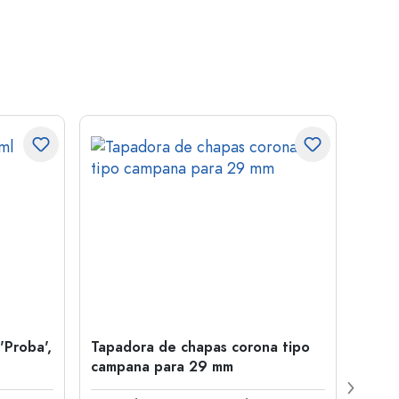
'Proba',
Tapadora de chapas corona tipo
Botel
campana para 29 mm
Juice
boca