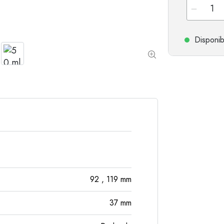
Botellas de hombro redondo
Damajuanas
Botellas de bolsillo
Botellas de cuello ancho
Disponib
Botellas de gres
Botellas de aluminio
92
, 119
mm
37
mm