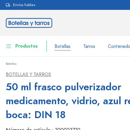
Envíos fiables
 búsqueda
Saltar a la navegación principal
Productos
Botellas
Tarros
Contenedo
Botellas
Botellas
A la categoría Botellas
BOTELLAS Y TARROS
Tarros
50 ml frasco pulverizador
Botellas según la marca
Botellas WECK
Contenedor de almacenamiento
medicamento, vidrio, azul r
Vajilla
Botellas según el volumen
boca: DIN 18
Miniaturas
Envases para cosméticos
Botellas de vidrio 100 ml
Número de artículo :
100023710