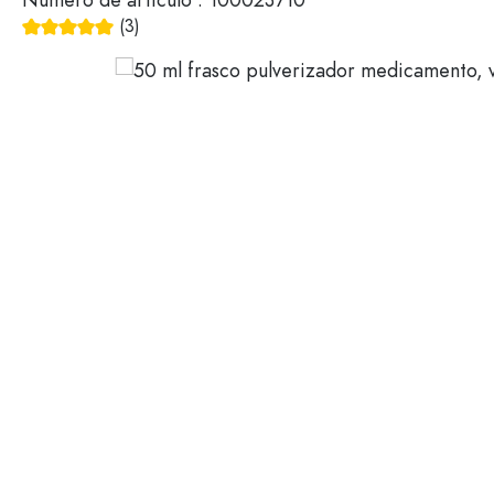
Botellas de vidrio 200 ml
Contenedores de plástico
(3)
Calificación promedio de 5 de 5 estrellas
Tapones y tapas
Botellas según su función
Botes cuentagotas
Accesorios
Botellas con tapa mecánica
Marcas
Botellas según el uso
Descuento
Vinagreras y aceiteras
Botellas de vino
Novedades
Botellas de cerveza
Botellas de agua
Guía
Frascos de medicamentos
Botellas de leche
Recetas
Botellas para alcohol
Botellas según la forma
Botellas de farmacia