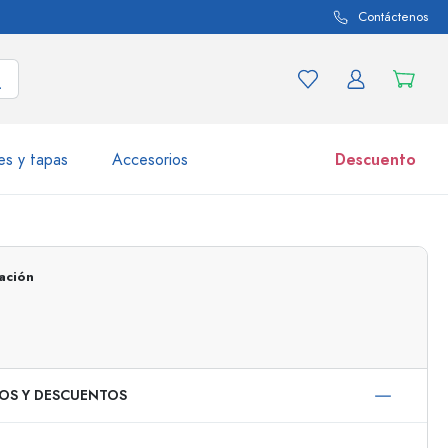
Contáctenos
es y tapas
Accesorios
Descuento
iaciones de productos
Tarros
ación
Descubrir ahora
Comprar ahora
IOS Y DESCUENTOS
50 ml
000 ml