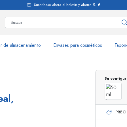
Suscríbase ahora al boletín y ahorre 5,- €
r de almacenamiento
Envases para cosméticos
Tapon
más de 2.500 productos y var
Su configur
Botellas Estal
eal,
PREC
Botellas de vidrio 250 ml
Botellas de vidrio 7
Botellas de vidrio 500 ml
Botellas de vidrio 1