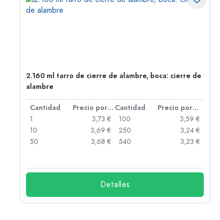
t-
2.160 ml tarro de cierre de alambre, boca: cierre de
alambre
 por unidad
Cantidad
Precio por unidad
Cantidad
Precio por unidad
 €
1
3,73 €
100
3,59 €
 €
10
3,69 €
250
3,24 €
 €
50
3,68 €
540
3,23 €
 €
Detalles