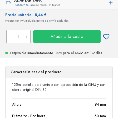
ADAPTAR TAPA
100000710
, Tapa de rosca, PP, Blanco
Precio unitario:
8,44 €
Precios con IVA incluido, gastos de envío excluidos
Añadir a la cesta
Disponible inmediatamente.
Listo para el envío
en: 1-2 días
Características del producto
125ml botella de aluminio con aprobación de la ONU y con
cierre original DIN 32
Altura
94
mm
Diámetro - Por fuera
50
mm