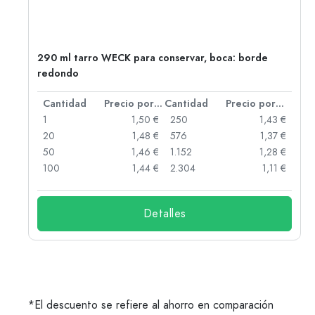
o
290 ml tarro WECK para conservar, boca: borde
redondo
 por unidad
Cantidad
Precio por unidad
Cantidad
Precio por unidad
 €
1
1,50 €
250
1,43 €
 €
20
1,48 €
576
1,37 €
 €
50
1,46 €
1.152
1,28 €
 €
100
1,44 €
2.304
1,11 €
Detalles
*El descuento se refiere al ahorro en comparación