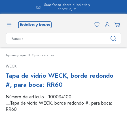
Suscríbase ahora al boletín y
enido principal
ahorre 5,- €
Tapones y tapas
Tipos de cierres
WECK
Tapa de vidrio WECK, borde redondo
#, para boca: RR60
Número de artículo :
100034100