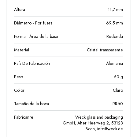
Altura
11,7
mm
Diámetro - Por fuera
69,5
mm
Forma - Área de la base
Redonda
Material
Cristal transparente
País De Fabricación
Alemania
Peso
50
g
Color
Claro
Tamaño de la boca
RR60
Fabricante
Weck glass and packaging
GmbH, Alter Heerweg 2, 53123
Bonn,
info@weck.de