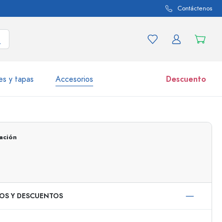
Contáctenos
es y tapas
Accesorios
Descuento
iaciones de productos
Tarros
ación
Descubrir ahora
Comprar ahora
IOS Y DESCUENTOS
50 ml
000 ml