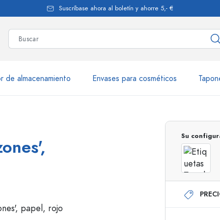
Suscríbase ahora al boletín y ahorre 5,- €
r de almacenamiento
Envases para cosméticos
Tapon
más de 2.500 productos y var
Su configur
ones',
Botellas Estal
PREC
Botellas de vidrio 250 ml
Botellas de vidrio 7
Botellas de vidrio 500 ml
Botellas de vidrio 1