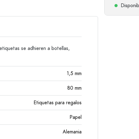
Botellas de hombro redondo
Damajuanas
Disponib
Botellas de bolsillo
Botellas de cuello ancho
Botellas de gres
etiquetas se adhieren a botellas,
Botellas de aluminio
1,5
mm
80
mm
Etiquetas para regalos
Papel
Alemania