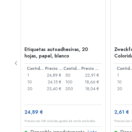
 de
Etiquetas autoadhesivas, 20
Zweckfo
hojas, papel, blanco
Colorida
multicol
Precio por unidad
Cantidad
Precio por unidad
Cantidad
Precio por unidad
Cant
,10 €
1
24,89 €
50
22,91 €
1
1,72 €
10
24,15 €
100
18,66 €
10
,65 €
20
23,40 €
200
18,04 €
20
24,89 €
2,61 €
idos
Precios con IVA incluido, gastos de envío excluidos
Precios con 