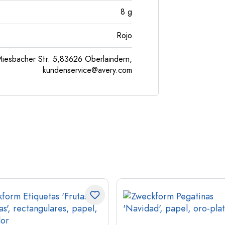
8
g
Rojo
esbacher Str. 5,83626 Oberlaindern,
kundenservice@avery.com