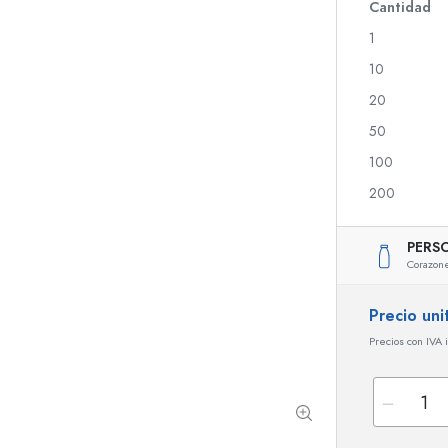
Botellas de vidrio 700 ml
Cantidad
1
10
Botellas dispensadoras
Dispensadores Airles
20
Botellas de spray
Frascos roll-on
50
100
200
Botellas para licor
Botellas con motivos
Botellas para zumo
Botellas para gin
PERS
Frascos de perfume
Botellas navideñas
Corazon
Frascos de esmalte
Día de San Valentín
Frascos pequeños
Botellas decorativas
Precio uni
Botellas exprimibles
Precios con IVA 
Frascos para conservas
Botellas con forma especial
Botellas cilíndricas