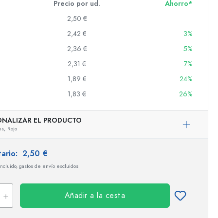
Precio por ud.
Ahorro*
2,50 €
2,42 €
3%
s
2,36 €
5%
2,31 €
7%
1,89 €
24%
1,83 €
26%
ONALIZAR EL PRODUCTO
es,
Rojo
tario:
2,50 €
incluido, gastos de envío excluidos
Añadir a la cesta