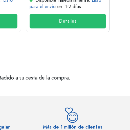
e.
Listo
Disponible inmediatamente.
Listo
Dis
para el envío
en: 1-2 días
para 
Detalles
ñadido a su cesta de la compra.
galar
Más de 1 millón de clientes