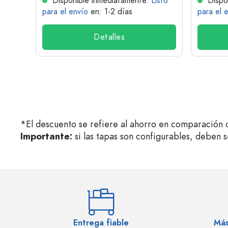
isto
Disponible inmediatamente.
Listo
Dispo
para el envío
en: 1-2 días
para el 
Detalles
*El descuento se refiere al ahorro en comparación c
Importante:
si las tapas son configurables, deben 
Entrega fiable
Más