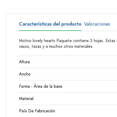
Botellas con asa
Botellas de cuello largo
Botellas poligonales
Características del producto
Valoraciones
Botellas según el material
Botellas de vidrio
Motivo lovely hearts Paquete contiene 3 hojas. Estas 
Botellas de plástico
vasos, tazas y a muchos otros materiales.
Altura
Ancho
Forma - Área de la base
Material
País De Fabricación