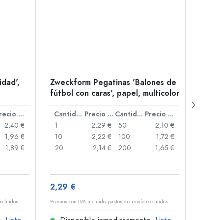
dad',
Zweckform Pegatinas 'Balones de
Etiq
fútbol con caras', papel, multicolor
estre
Precio por unidad
Cantidad
Precio por unidad
Cantidad
Precio por unidad
2,40 €
1
2,29 €
50
2,10 €
1
1,96 €
10
2,22 €
100
1,72 €
10
1,89 €
20
2,14 €
200
1,65 €
20
2,29 €
2,61 
xcluidos
Precios con IVA incluido, gastos de envío excluidos
Precios 