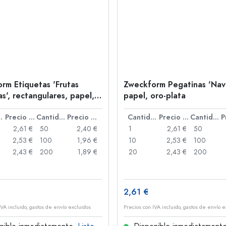
rm Etiquetas 'Frutas
Zweckform Pegatinas 'Navi
s', rectangulares, papel,
papel, oro-plata
or
idad
Precio por unidad
Cantidad
Precio por unidad
Cantidad
Precio por unidad
Cantidad
2,61 €
50
2,40 €
1
2,61 €
50
2,53 €
100
1,96 €
10
2,53 €
100
2,43 €
200
1,89 €
20
2,43 €
200
2,61 €
IVA incluido, gastos de envío excluidos
Precios con IVA incluido, gastos de envío e