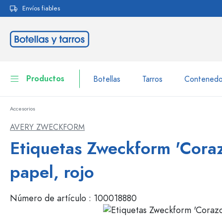
Envíos fiables
 búsqueda
Saltar a la navegación principal
Productos
Botellas
Tarros
Contenedo
Accesorios
Botellas
A la categoría Botellas
AVERY ZWECKFORM
Tarros
Etiquetas Zweckform 'Coraz
Botellas según la marca
Botellas WECK
Contenedor de almacenamiento
papel, rojo
Vajilla
Botellas según el volumen
Número de artículo :
100018880
Miniaturas
Envases para cosméticos
Botellas de vidrio 100 ml