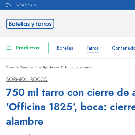
Envíos fiables
 búsqueda
Saltar a la navegación principal
Productos
Botellas
Tarros
Contenedo
Tarros
Tarros según el tipo de uso
Tarros de conservas
Botellas
A la categoría Botellas
BORMIOLI ROCCO
Tarros
Botellas según la marca
750 ml tarro con cierre de
Botellas WECK
Contenedor de almacenamiento
'Officina 1825', boca: cierr
Vajilla
Botellas según el volumen
alambre
Miniaturas
Envases para cosméticos
Botellas de vidrio 100 ml