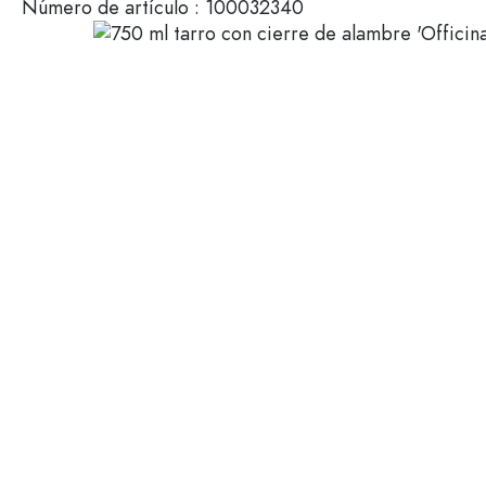
Número de artículo :
100032340
Botellas de vidrio 200 ml
Contenedores de plástico
Tapones y tapas
Botellas según su función
Botes cuentagotas
Accesorios
Botellas con tapa mecánica
Marcas
Botellas según el uso
Descuento
Vinagreras y aceiteras
Botellas de vino
Novedades
Botellas de cerveza
Botellas de agua
Guía
Frascos de medicamentos
Botellas de leche
Recetas
Botellas para alcohol
Botellas según la forma
Botellas de farmacia