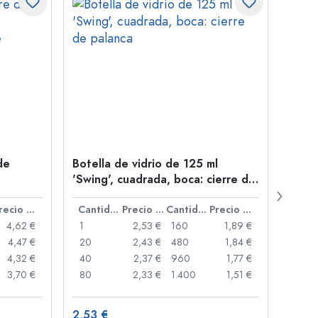
de
Botella de vidrio de 125 ml
Botel
'Swing', cuadrada, boca: cierre de
'Quat
 alambre
palanca
rosca
Precio por unidad
Cantidad
Precio por unidad
Cantidad
Precio por unidad
4,62 €
1
2,53 €
160
1,89 €
1
4,47 €
20
2,43 €
480
1,84 €
12
4,32 €
40
2,37 €
960
1,77 €
48
3,70 €
80
2,33 €
1.400
1,51 €
96
2,53 €
3,88