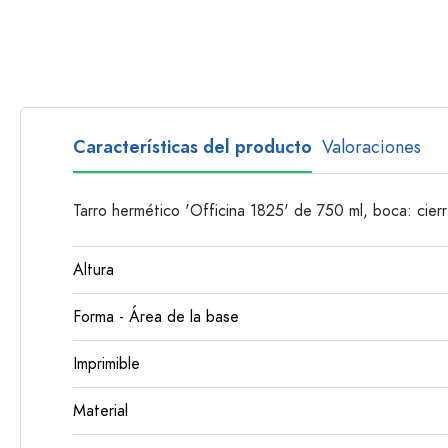
Botellas con asa
Botellas de cuello largo
Botellas poligonales
Botellas según el material
Botellas de vidrio
Características del producto
Valoraciones
Botellas de plástico
Tarro hermético 'Officina 1825' de 750 ml, boca: cier
Altura
Forma - Área de la base
Imprimible
Material