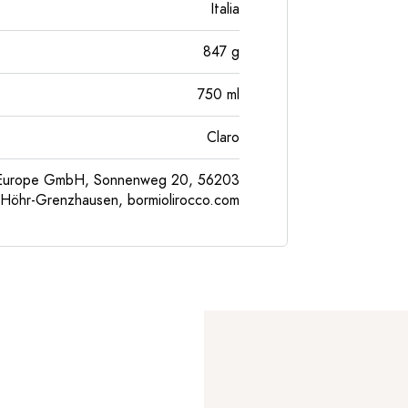
Italia
847
g
750
ml
Claro
l Europe GmbH, Sonnenweg 20, 56203
Höhr-Grenzhausen, bormiolirocco.com