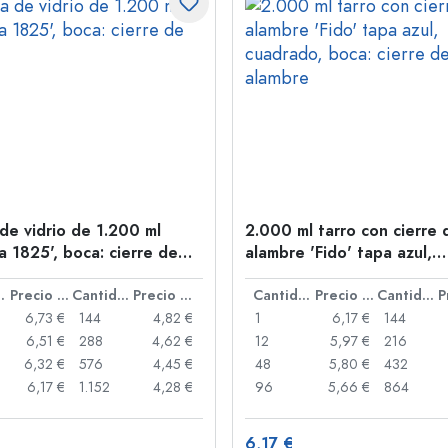
 de vidrio de 1.200 ml
2.000 ml tarro con cierre 
a 1825', boca: cierre de
alambre 'Fido' tapa azul,
cuadrado, boca: cierre de
idad
Precio por unidad
Cantidad
Precio por unidad
Cantidad
Precio por unidad
Cantidad
6,73 €
144
4,82 €
1
6,17 €
144
6,51 €
288
4,62 €
12
5,97 €
216
6,32 €
576
4,45 €
48
5,80 €
432
6,17 €
1.152
4,28 €
96
5,66 €
864
6,17 €