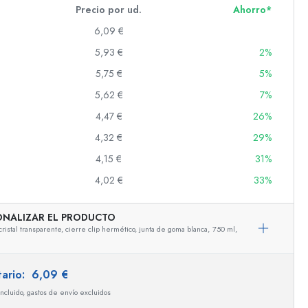
Precio por ud.
Ahorro*
6,09 €
5,93 €
2%
s
5,75 €
5%
5,62 €
7%
4,47 €
26%
4,32 €
29%
4,15 €
31%
4,02 €
33%
ONALIZAR EL PRODUCTO
cristal transparente, cierre clip hermético, junta de goma blanca,
750 ml,
tario:
6,09 €
incluido, gastos de envío excluidos