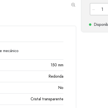
Botellas de hombro redondo
Damajuanas
Botellas de bolsillo
Botellas de cuello ancho
Disponib
Botellas de gres
Botellas de aluminio
re mecánico
150
mm
Redonda
No
Cristal transparente