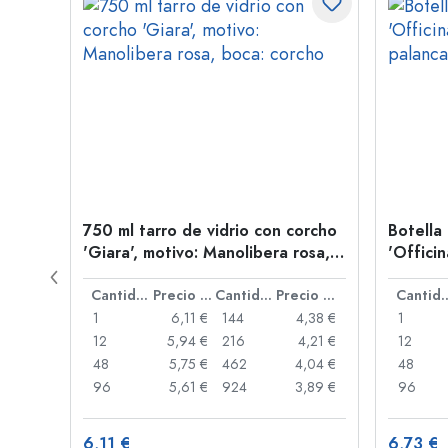
drio
750 ml tarro de vidrio con corcho
Botella
'Giara', motivo: Manolibera rosa,
'Officin
boca: corcho
palanca
Precio por unidad
Cantidad
Precio por unidad
Cantidad
Precio por unidad
Cant
,53 €
1
6,11 €
144
4,38 €
1
,21 €
12
5,94 €
216
4,21 €
12
,90 €
48
5,75 €
462
4,04 €
48
,65 €
96
5,61 €
924
3,89 €
96
6,11 €
6,73 €