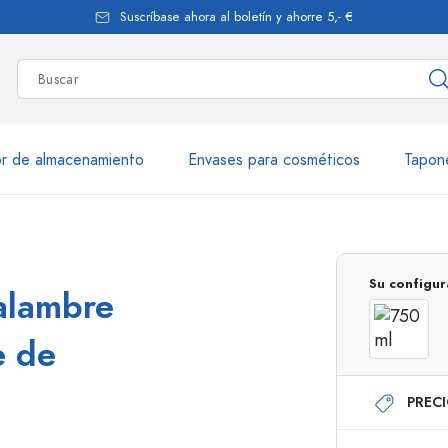
Suscríbase ahora al boletín y ahorre 5,- €
r de almacenamiento
Envases para cosméticos
Tapon
más de 2.500 productos y var
Su configur
 alambre
Botellas Estal
e de
PREC
Botellas de vidrio 250 ml
Botellas de vidrio 7
Botellas de vidrio 500 ml
Botellas de vidrio 1