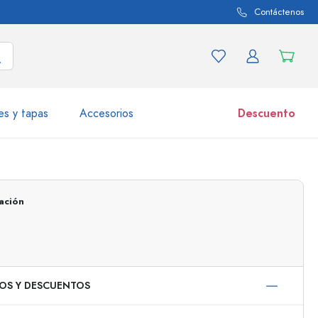
Contáctenos
es y tapas
Accesorios
Descuento
iaciones de productos
Tarros
Descubrir ahora
ación
Comprar ahora
IOS Y DESCUENTOS
50 ml
000 ml