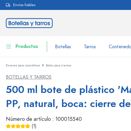
Envíos fiables
 búsqueda
Saltar a la navegación principal
Productos
Botellas
Tarros
Contenedo
Envases para cosméticos
Botes para cremas
Botellas
A la categoría Botellas
BOTELLAS Y TARROS
Tarros
Botellas según la marca
500 ml bote de plástico 'Ma
Botellas WECK
Contenedor de almacenamiento
PP, natural, boca: cierre de
Vajilla
Botellas según el volumen
Número de artículo :
100015540
Miniaturas
Envases para cosméticos
Botellas de vidrio 100 ml
(1)