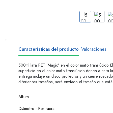
Botellas con asa
Botellas de cuello largo
Botellas poligonales
Botellas según el material
Botellas de vidrio
Botellas de plástico
Características del producto
Valoraciones
500ml lata PET 'Magic' en el color mato translúcido El
superficie en el color mato translúcido donen a esta la
entrega incluye un disco protector y un cierre roscad
diferientes tamaños, será envíado el tamaño que está
Altura
Diámetro - Por fuera