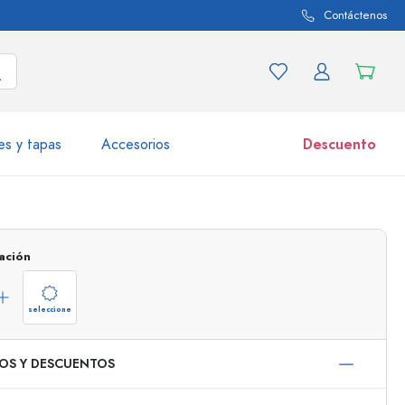
Contáctenos
es y tapas
Accesorios
Descuento
iaciones de productos
Tarros
Descubrir ahora
ación
Comprar ahora
seleccione
IOS Y DESCUENTOS
50 ml
000 ml