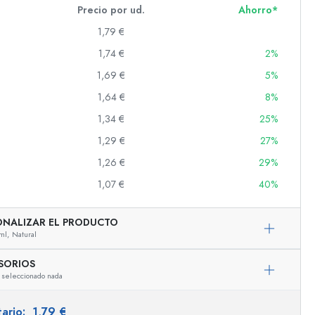
Precio por ud.
Ahorro*
1,79 €
1,74 €
2%
s
1,69 €
5%
1,64 €
8%
1,34 €
25%
1,29 €
27%
1,26 €
29%
1,07 €
40%
ONALIZAR EL PRODUCTO
ml,
Natural
SORIOS
 seleccionado nada
Representación ejemplar
tario:
1,79 €