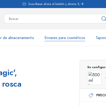
Suscríbase ahora al boletín y ahorre 5,- €
r de almacenamiento
Envases para cosméticos
Tapon
más de 2.500 productos y var
Su configur
gic',
Botellas Estal
 rosca
PREC
Botellas de vidrio 250 ml
Botellas de vidrio 7
Botellas de vidrio 500 ml
Botellas de vidrio 1