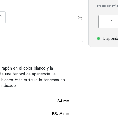
Botellas de hombro redondo
Damajuanas
Precios con IVA 
Botellas de bolsillo
Botellas de cuello ancho
Botellas de gres
Disponib
Botellas de aluminio
 tapón en el color blanco y la
ta una fantastica apariencia La
o blanco Este artículo lo tenemos en
 indicado
84
mm
100,9
mm