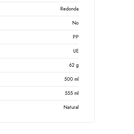
Redonda
No
PP
UE
62
g
500
ml
555
ml
Natural