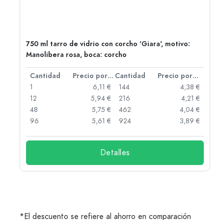
750 ml tarro de vidrio con corcho 'Giara', motivo:
Manolibera rosa, boca: corcho
 por unidad
Cantidad
Precio por unidad
Cantidad
Precio por unidad
 €
1
6,11 €
144
4,38 €
 €
12
5,94 €
216
4,21 €
 €
48
5,75 €
462
4,04 €
 €
96
5,61 €
924
3,89 €
Detalles
*El descuento se refiere al ahorro en comparación