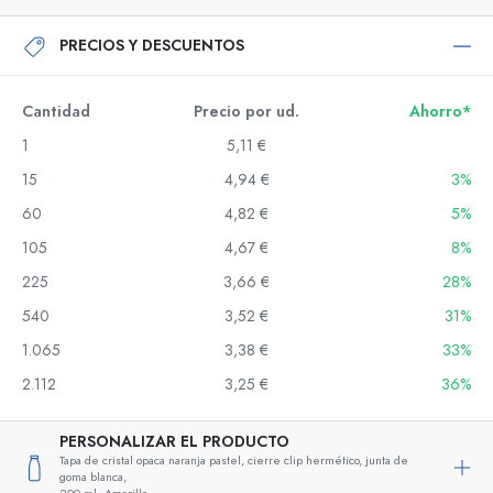
PRECIOS Y DESCUENTOS
Cantidad
Precio por ud.
Ahorro*
1
5,11 €
15
4,94 €
3%
60
4,82 €
5%
105
4,67 €
8%
225
3,66 €
28%
540
3,52 €
31%
1.065
3,38 €
33%
2.112
3,25 €
36%
PERSONALIZAR EL PRODUCTO
Tapa de cristal opaca naranja pastel, cierre clip hermético, junta de
goma blanca,