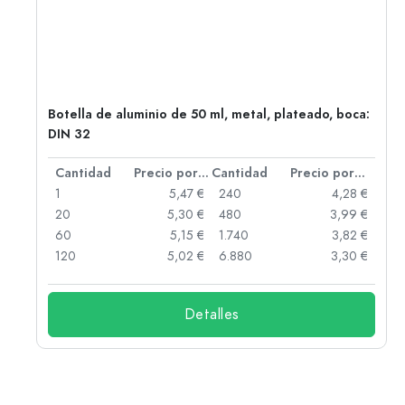
,
Botella de aluminio de 50 ml, metal, plateado, boca:
DIN 32
 por unidad
Cantidad
Precio por unidad
Cantidad
Precio por unidad
 €
1
5,47 €
240
4,28 €
 €
20
5,30 €
480
3,99 €
 €
60
5,15 €
1.740
3,82 €
 €
120
5,02 €
6.880
3,30 €
Detalles